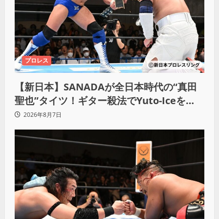
プロレス
【新日本】SANADAが全日本時代の“真田
聖也”タイツ！ギター殺法でYuto-Iceを
KO「俺と闘う時は考えろ。感じるな」
2026年8月7日