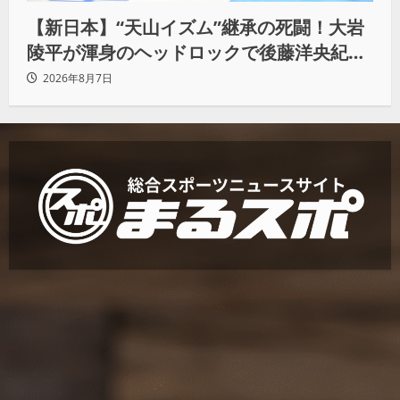
【新日本】“天山イズム”継承の死闘！大岩
陵平が渾身のヘッドロックで後藤洋央紀か
らタップ奪取 執念の「リベンジ＆4勝目」
2026年8月7日