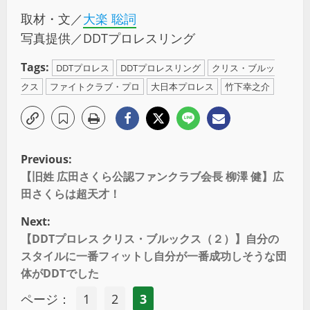
取材・文／
大楽 聡詞
写真提供／DDTプロレスリング
Tags:
DDTプロレス
DDTプロレスリング
クリス・ブルッ
クス
ファイトクラブ・プロ
大日本プロレス
竹下幸之介
Previous:
【旧姓 広田さくら公認ファンクラブ会長 柳澤 健】広
田さくらは超天才！
Next:
【DDTプロレス クリス・ブルックス（２）】自分の
スタイルに一番フィットし自分が一番成功しそうな団
体がDDTでした
ページ：
1
2
3