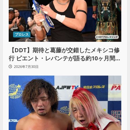
プロレス
【DDT】期待と葛藤が交錯したメキシコ修
行 ビエント・レバンテが語る約10ヶ月間の
苦悩「くすぶっている自分に腹を立ててい
2026年7月30日
る」