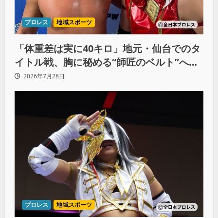
プロレス
地域スポーツ
「体重差は実に40キロ」地元・仙台でのタ
イトル戦、胸に秘める“師匠のベルト”への
想いと同期決戦への決意
2026年7月28日
プロレス
地域スポーツ