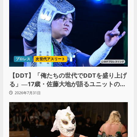
プロレス
次世代アスリート
【DDT】「俺たちの世代でDDTを盛り上げ
る」―17歳・佐藤大地が語るユニットの絆
とシングル王座への飽くなき野望
2026年7月31日