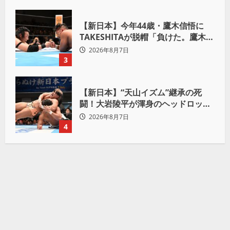
【新日本】今年44歳・鷹木信悟に
TAKESHITAが脱帽「負けた。鷹木信
悟、強いわ！」
2026年8月7日
3
【新日本】“天山イズム”継承の死
闘！大岩陵平が渾身のヘッドロック
で後藤洋央紀からタップ奪取 執念の
2026年8月7日
「リベンジ＆4勝目」
4