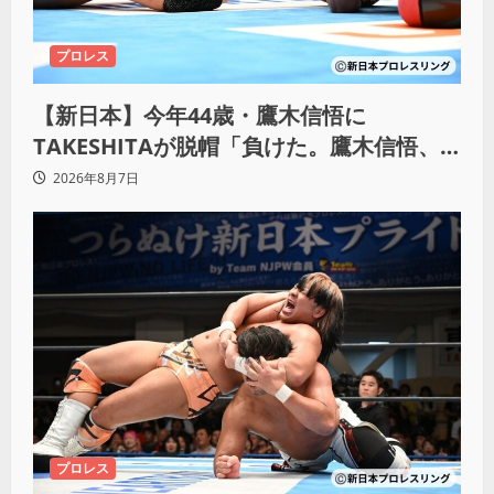
プロレス
【新日本】今年44歳・鷹木信悟に
TAKESHITAが脱帽「負けた。鷹木信悟、
強いわ！」
2026年8月7日
プロレス