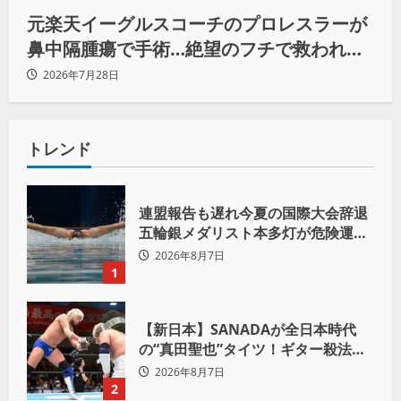
元楽天イーグルスコーチのプロレスラーが
鼻中隔腫瘍で手術…絶望のフチで救われた
リーダーの言葉
2026年7月28日
トレンド
連盟報告も遅れ今夏の国際大会辞退
五輪銀メダリスト本多灯が危険運転
致傷で起訴
2026年8月7日
1
【新日本】SANADAが全日本時代
の“真田聖也”タイツ！ギター殺法で
Yuto-IceをKO「俺と闘う時は考え
2026年8月7日
ろ。感じるな」
2