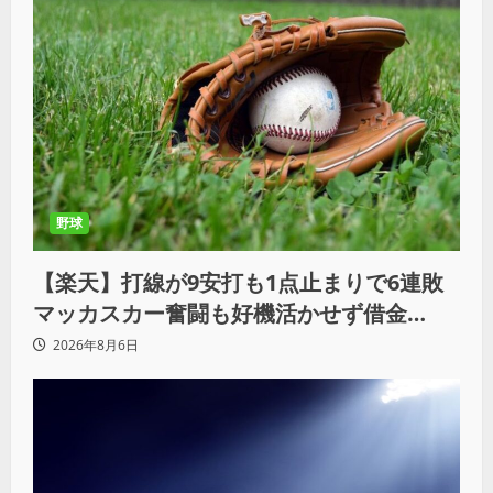
野球
【楽天】打線が9安打も1点止まりで6連敗
マッカスカー奮闘も好機活かせず借金
「22」
2026年8月6日