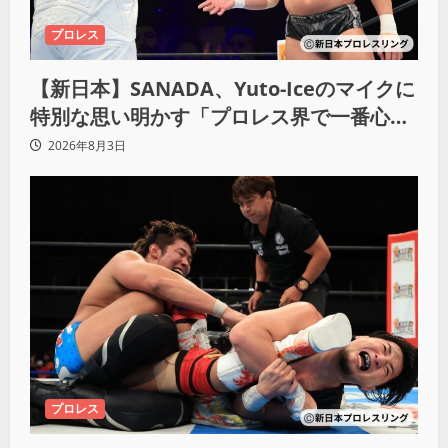
プロレス
【新日本】SANADA、Yuto-Iceのマイクに
特別な思い明かす「プロレス界で一番心に
響きました」
2026年8月3日
プロレス