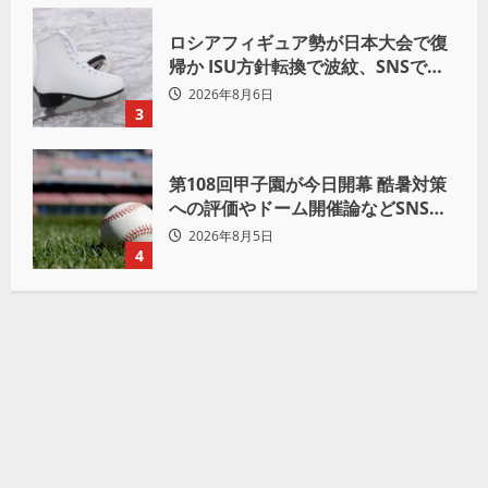
ロシアフィギュア勢が日本大会で復
帰か ISU方針転換で波紋、SNSでは
賛否両論
2026年8月6日
3
第108回甲子園が今日開幕 酷暑対策
への評価やドーム開催論などSNSで
議論も
2026年8月5日
4