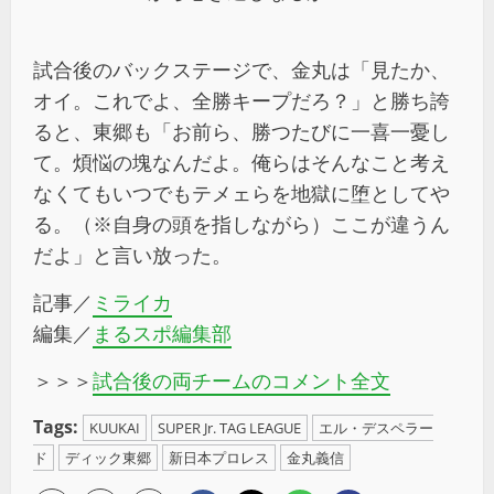
試合後のバックステージで、金丸は「見たか、
オイ。これでよ、全勝キープだろ？」と勝ち誇
ると、東郷も「お前ら、勝つたびに一喜一憂し
て。煩悩の塊なんだよ。俺らはそんなこと考え
なくてもいつでもテメェらを地獄に堕としてや
る。（※自身の頭を指しながら）ここが違うん
だよ」と言い放った。
記事／
ミライカ
編集／
まるスポ編集部
＞＞＞
試合後の両チームのコメント全文
Tags:
KUUKAI
SUPER Jr. TAG LEAGUE
エル・デスペラー
ド
ディック東郷
新日本プロレス
金丸義信