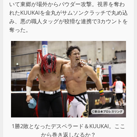
いて東郷が場外からパウダー攻撃。視界を奪わ
れたKUUKAIを金丸がサムソンクラッチで丸め込
み、悪の職人タッグが狡猾な連携で3カウントを
奪った。
1勝2敗となったデスペラード＆KUUKAI。ここ
から巻き返しなるか？