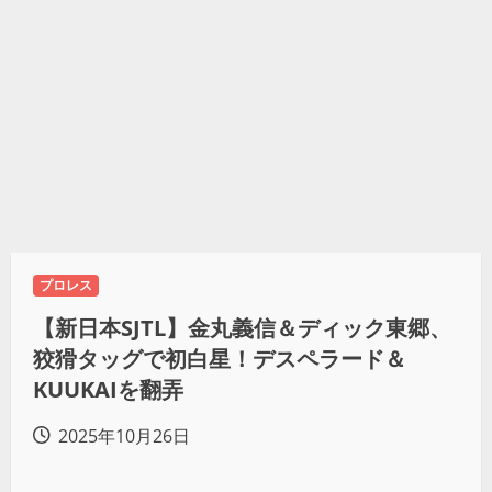
プロレス
【新日本SJTL】金丸義信＆ディック東郷、
狡猾タッグで初白星！デスペラード＆
KUUKAIを翻弄
2025年10月26日