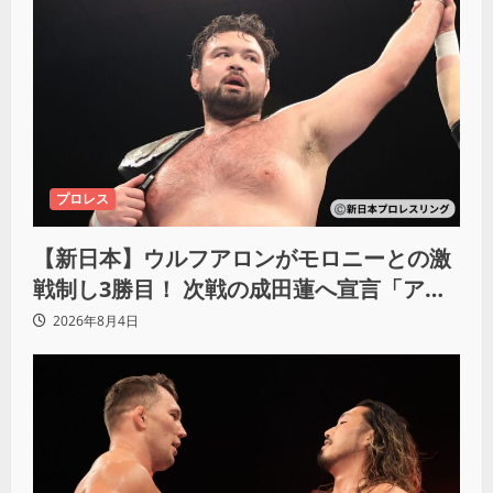
プロレス
【新日本】ウルフアロンがモロニーとの激
戦制し3勝目！ 次戦の成田蓮へ宣言「アイ
ツの王道を俺の王道でぶち壊す」
2026年8月4日