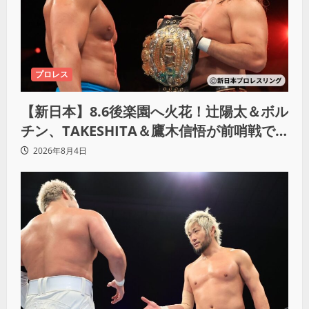
プロレス
【新日本】8.6後楽園へ火花！辻陽太＆ボル
チン、TAKESHITA＆鷹木信悟が前哨戦で
激突
2026年8月4日