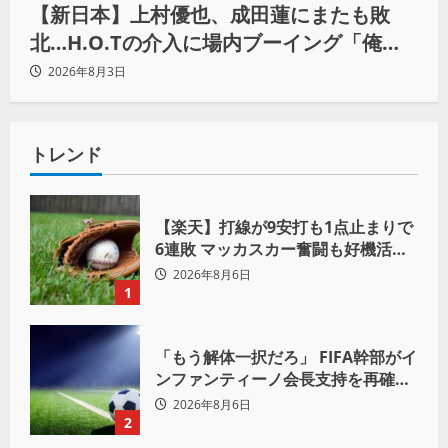
【新日本】上村優也、成田蓮にまたも敗
北…H.O.Tの介入に場内ブーイング「俺が
闘いたい蓮じゃない！」
2026年8月3日
トレンド
【楽天】打線が9安打も1点止まりで
6連敗 マッカスカー奮闘も好機活か
せず借金「22」
2026年8月6日
1
「もう解体一択だろ」 FIFA幹部がイ
ンファンティーノ会長支持を再確認
も 批判収まらず
2026年8月6日
2