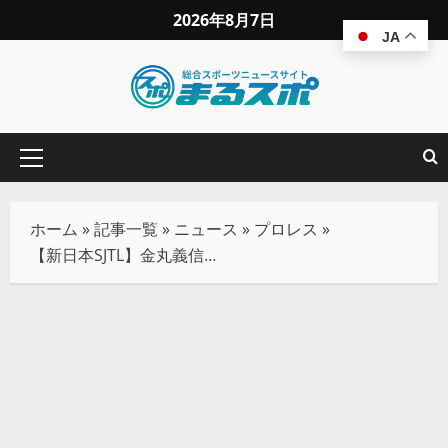
2026年8月7日
JA
ホーム
»
記事一覧
»
ニュース
»
プロレス
»
【新日本SJTL】金丸義信＆ディック東郷、狡猾タッグで初白星！デスペラード＆KUUKAIを翻弄