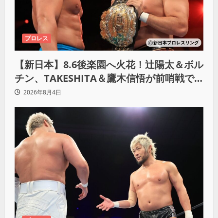
プロレス
【新日本】8.6後楽園へ火花！辻陽太＆ボル
チン、TAKESHITA＆鷹木信悟が前哨戦で
激突
2026年8月4日