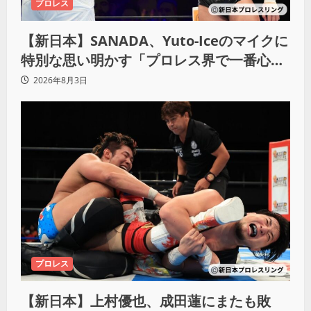
プロレス
【新日本】SANADA、Yuto-Iceのマイクに
特別な思い明かす「プロレス界で一番心に
響きました」
2026年8月3日
プロレス
【新日本】上村優也、成田蓮にまたも敗