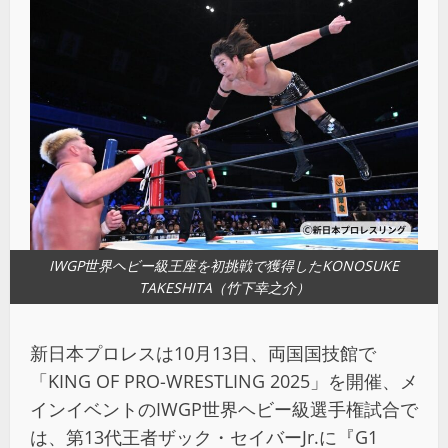
IWGP世界ヘビー級王座を初挑戦で獲得したKONOSUKE
TAKESHITA（竹下幸之介）
新日本プロレスは10月13日、両国国技館で
「KING OF PRO-WRESTLING 2025」を開催、メ
インイベントのIWGP世界ヘビー級選手権試合で
は、第13代王者ザック・セイバーJr.に『G1