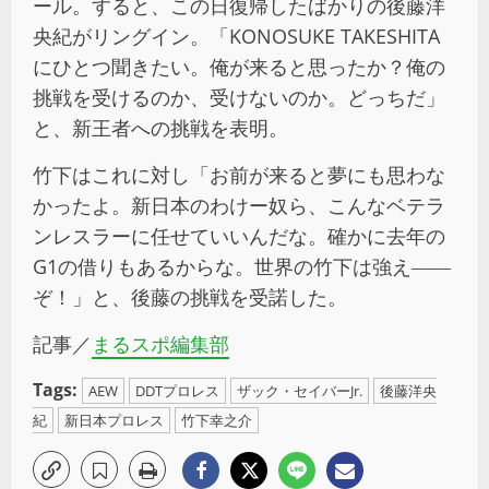
ール。すると、この日復帰したばかりの後藤洋
央紀がリングイン。「KONOSUKE TAKESHITA
にひとつ聞きたい。俺が来ると思ったか？俺の
挑戦を受けるのか、受けないのか。どっちだ」
と、新王者への挑戦を表明。
竹下はこれに対し「お前が来ると夢にも思わな
かったよ。新日本のわけー奴ら、こんなベテラ
ンレスラーに任せていいんだな。確かに去年の
G1の借りもあるからな。世界の竹下は強え――
ぞ！」と、後藤の挑戦を受諾した。
記事／
まるスポ編集部
Tags:
AEW
DDTプロレス
ザック・セイバーJr.
後藤洋央
紀
新日本プロレス
竹下幸之介