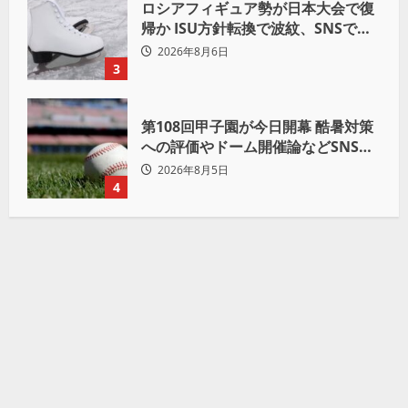
ロシアフィギュア勢が日本大会で復
帰か ISU方針転換で波紋、SNSでは
賛否両論
2026年8月6日
3
第108回甲子園が今日開幕 酷暑対策
への評価やドーム開催論などSNSで
議論も
2026年8月5日
4