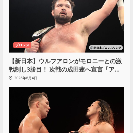
プロレス
【新日本】ウルフアロンがモロニーとの激
戦制し3勝目！ 次戦の成田蓮へ宣言「アイ
ツの王道を俺の王道でぶち壊す」
2026年8月4日