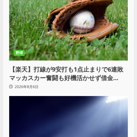
野球
【楽天】打線が9安打も1点止まりで6連敗
マッカスカー奮闘も好機活かせず借金
「22」
2026年8月6日