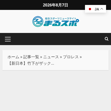
2026年8月7日
JA
ホーム
»
記事一覧
»
ニュース
»
プロレス
»
【新日本】竹下がザックとの激闘を制しIWGP世界王座初戴冠！ 後藤が挑戦表明