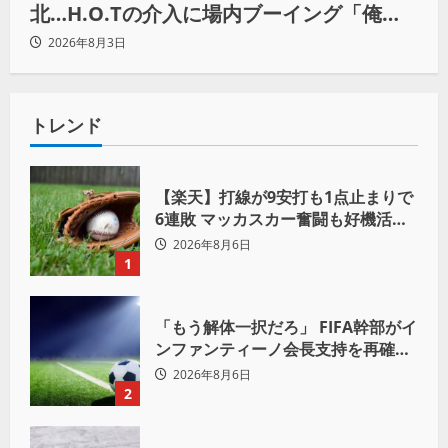
北…H.O.Tの介入に場内ブーイング「俺が
闘いたい蓮じゃない！」
2026年8月3日
トレンド
【楽天】打線が9安打も1点止まりで
6連敗 マッカスカー奮闘も好機活か
せず借金「22」
2026年8月6日
1
「もう解体一択だろ」 FIFA幹部がイ
ンファンティーノ会長支持を再確認
も 批判収まらず
2026年8月6日
2