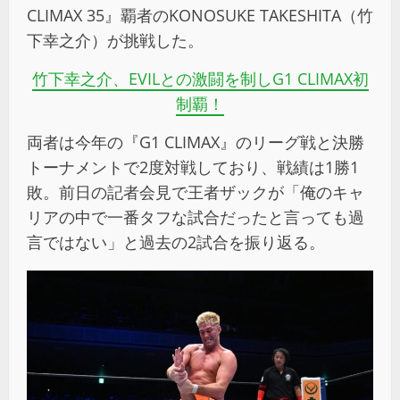
CLIMAX 35』覇者のKONOSUKE TAKESHITA（竹
下幸之介）が挑戦した。
竹下幸之介、
EVIL
との激闘を制し
G1 CLIMAX
初
制覇！
両者は今年の『G1 CLIMAX』のリーグ戦と決勝
トーナメントで2度対戦しており、戦績は1勝1
敗。前日の記者会見で王者ザックが「俺のキャ
リアの中で一番タフな試合だったと言っても過
言ではない」と過去の2試合を振り返る。