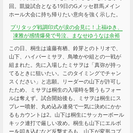
回。凱旋試合となる19日のGメッセ群馬メイン
ホール大会に持ち帰りたい意向を強く示した。
プリタッグ戦調印式が涙の会見に！上福ゆき、
凍雅が感情爆発で号泣、まなせゆうなは余裕
この日、桐生は遠藤有栖、鈴芽とのトリオで、
山下、ハイパーミサヲ、鳥喰かや組との一戦が
組まれた。先に入場したミサヲは「真弥が持っ
てるときに狙いたい。このタイミングでチャン
スください」と志願。リーダーの山下が許可し
たため、ミサヲは桐生の入場時を襲うもフォー
ルは奪えず。試合開始後も、ミサヲは桐生にス
プレー噴射、丸め込み連発で一気に決めにかか
るもカウントは2。山下は桐生にサッカーボール
キック連打で厳しい攻め。桐生も山下にエルボ
ーを叩き込むなど反撃するも、山下が変形コブ