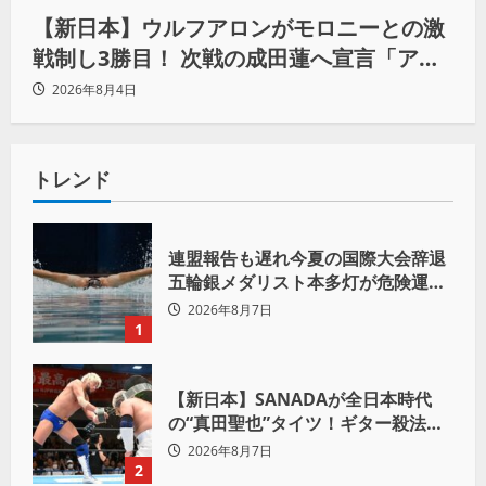
【新日本】ウルフアロンがモロニーとの激
戦制し3勝目！ 次戦の成田蓮へ宣言「アイ
ツの王道を俺の王道でぶち壊す」
2026年8月4日
トレンド
連盟報告も遅れ今夏の国際大会辞退
五輪銀メダリスト本多灯が危険運転
致傷で起訴
2026年8月7日
1
【新日本】SANADAが全日本時代
の“真田聖也”タイツ！ギター殺法で
Yuto-IceをKO「俺と闘う時は考え
2026年8月7日
ろ。感じるな」
2