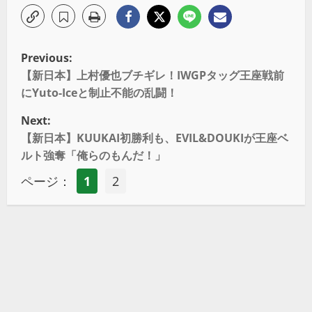
Previous:
【新日本】上村優也ブチギレ！IWGPタッグ王座戦前
にYuto-Iceと制止不能の乱闘！
Next:
【新日本】KUUKAI初勝利も、EVIL&DOUKIが王座ベ
ルト強奪「俺らのもんだ！」
ページ：
1
2