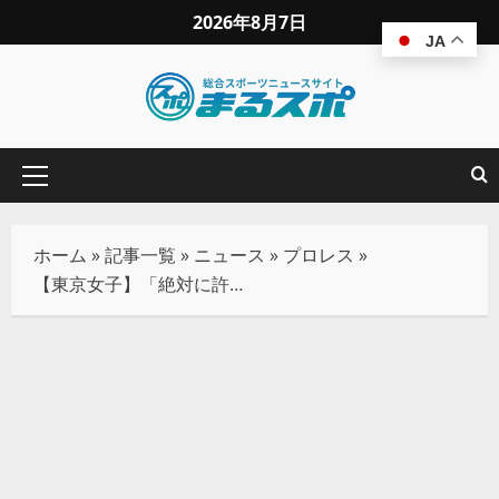
2026年8月7日
JA
ホーム
»
記事一覧
»
ニュース
»
プロレス
»
【東京女子】「絶対に許しません！」山下、奇襲の桐生に怒り爆発！新宿FACEで一騎打ちへ