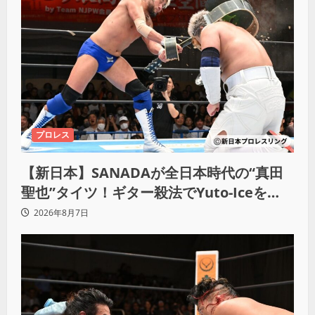
プロレス
【新日本】SANADAが全日本時代の“真田
聖也”タイツ！ギター殺法でYuto-Iceを
KO「俺と闘う時は考えろ。感じるな」
2026年8月7日