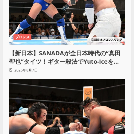
プロレス
【新日本】SANADAが全日本時代の“真田
聖也”タイツ！ギター殺法でYuto-Iceを
KO「俺と闘う時は考えろ。感じるな」
2026年8月7日