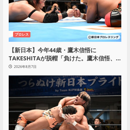
プロレス
【新日本】今年44歳・鷹木信悟に
TAKESHITAが脱帽「負けた。鷹木信悟、
強いわ！」
2026年8月7日