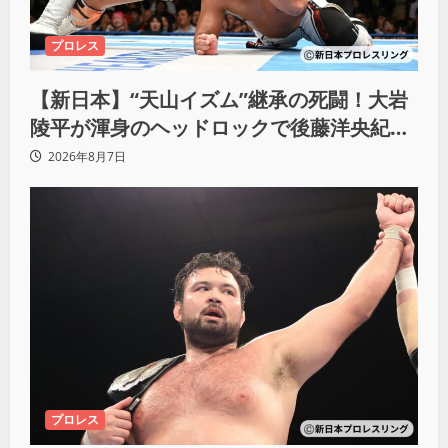
プロレス
【新日本】“天山イズム”継承の死闘！大岩
陵平が渾身のヘッドロックで後藤洋央紀か
らタップ奪取 執念の「リベンジ＆4勝目」
2026年8月7日
プロレス