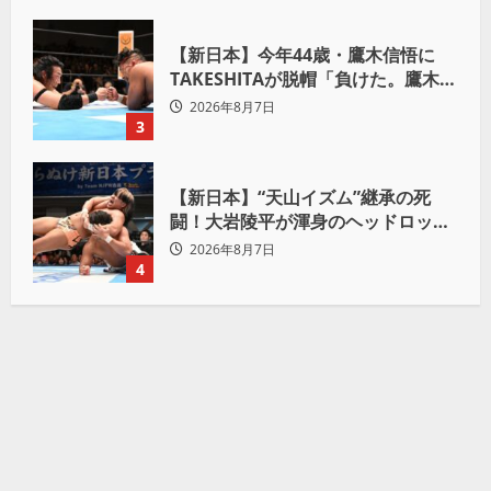
【新日本】今年44歳・鷹木信悟に
TAKESHITAが脱帽「負けた。鷹木信
悟、強いわ！」
2026年8月7日
3
【新日本】“天山イズム”継承の死
闘！大岩陵平が渾身のヘッドロック
で後藤洋央紀からタップ奪取 執念の
2026年8月7日
「リベンジ＆4勝目」
4