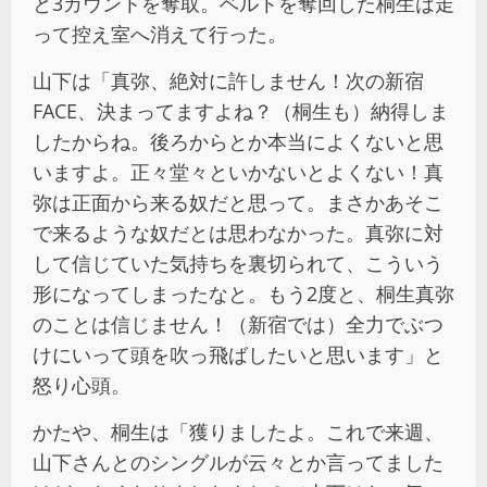
と3カウントを奪取。ベルトを奪回した桐生は走
って控え室へ消えて行った。
山下は「真弥、絶対に許しません！次の新宿
FACE、決まってますよね？（桐生も）納得しま
したからね。後ろからとか本当によくないと思
いますよ。正々堂々といかないとよくない！真
弥は正面から来る奴だと思って。まさかあそこ
で来るような奴だとは思わなかった。真弥に対
して信じていた気持ちを裏切られて、こういう
形になってしまったなと。もう2度と、桐生真弥
のことは信じません！（新宿では）全力でぶつ
けにいって頭を吹っ飛ばしたいと思います」と
怒り心頭。
かたや、桐生は「獲りましたよ。これで来週、
山下さんとのシングルが云々とか言ってました