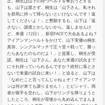
止。桐生は山下の持つベルトを奪おうとする
も、山下は渡さず。桐生は「山下さん、私それ
を群馬に持って帰らないといけないんです！返
してくださいよ！」と懇願するも、山下は「返
さない。譲渡とかしないから。返しませんけ
ど、来週（12日）、新宿FACEで大会あるよね？
アイアンマンベルトをかけて、山下実優vs桐生
真弥、シングルマッチで正々堂々戦って、勝っ
たらあなたのものだよ！」と提案し、桐生が受
諾。桐生は「山下さん。あなた来週の試合まで
にそれ持っていられるんですか？絶対に落とさ
ないで来週の試合に来い！」と迫ると、山下は
「なめたこと言ってんじゃねぇぞ！アイアンマ
ンは何が来ても譲りません！」とピシャリ。両
者が握手を交わし、山下がリングを降りようと
したところ、桐生が背後から丸め込んでまんま