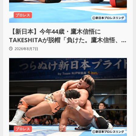
プロレス
【新日本】今年44歳・鷹木信悟に
TAKESHITAが脱帽「負けた。鷹木信悟、
強いわ！」
2026年8月7日
プロレス