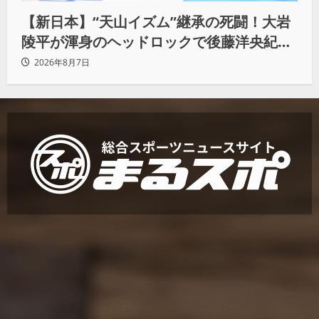
【新日本】“天山イズム”継承の死闘！大岩
陵平が渾身のヘッドロックで後藤洋央紀か
らタップ奪取 執念の「リベンジ＆4勝目」
2026年8月7日