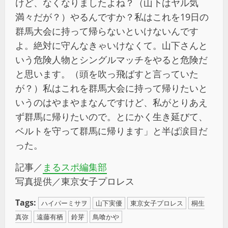
けど、なくなりましたよね？（山下はヤル気
満々だが？）やるんですか？私はこれを19日の
群馬大会に持って帰らないといけないんです
よ。絶対に守んなきゃいけなくて。山下さんと
いう危険人物とシングルマッチをやると危険だ
と思います。（頭を吹っ飛ばすと言っていた
が？）私はこれを群馬大会に持って帰りたいと
いうのはやまやまなんですけど、私がとりあえ
ず群馬に帰りたいので。とにかく生き延びて、
ベルトを守って群馬に帰ります」と半ば涙目だ
った。
記事／
まるスポ編集部
写真提供／東京女子プロレス
Tags:
ハイパーミサヲ
山下実優
東京女子プロレス
桐生
真弥
遠藤有栖
鈴芽
鳥喰かや