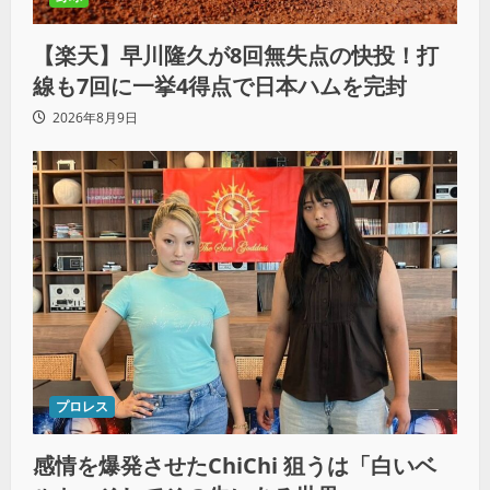
【楽天】早川隆久が8回無失点の快投！打
線も7回に一挙4得点で日本ハムを完封
2026年8月9日
プロレス
感情を爆発させたChiChi 狙うは「白いベ