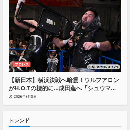
プロレス
【新日本】横浜決戦へ暗雲！ウルフアロン
がH.O.Tの標的に…成田蓮へ「シュウマイ
にしてやる」と怒り爆発
2026年8月8日
トレンド