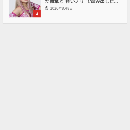
た衝撃と“軽いノリ”で踏み出したプ
ロレスへの道
2026年8月8日
4