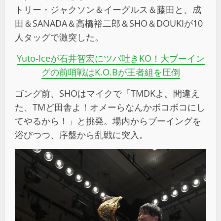
トリー・ジャクソン＆イーグルス＆藤田と、成
田＆SANADA＆高橋裕二郎＆SHO＆DOUKIが10
人タッグで激突した。
Yuto-Iceが石井智宏にツバ吐きKO！大ブーイン
グの前哨戦はK.O.Bが王者組を圧倒
ゴング前、SHOはマイクで「TMDKよ。間違え
た、TMど田舎よ！オメーらなんかボコボコにし
てやるから！」と挑発。場内からブーイングを
浴びつつ、序盤から乱戦に突入。