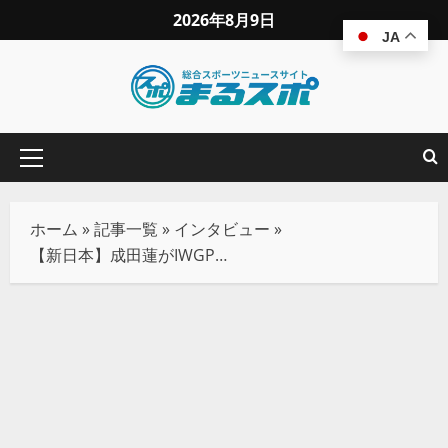
2026年8月9日
JA
ホーム
»
記事一覧
»
インタビュー
»
【新日本】成田蓮がIWGP王者ザック・セイバーJr.を踏みつけ挑発、会場は「帰れ」コールの嵐