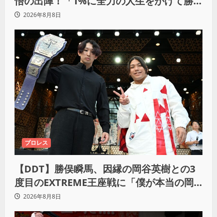
悟の出陣！「1%に全力の人生をかけて勝
ちにいきたい」
2026年8月8日
プロレス
【DDT】勝俣瞬馬、因縁の岡谷英樹との3
度目のEXTREME王座戦に「僕が本当の岡
谷英樹を引き出して獲りたい」
2026年8月8日