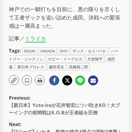
神戸での一騎打ちを目前に、悪の限りを尽くし
て王者ザックを追い詰めた成田。決戦への緊張
感は一層高まった。
記事／
ミライカ
Tags:
DOUKI
SANADA
SHO
ザック・セイバーJr.
ハー
トリー・ジャクソン
ロビー・イーグルス
大岩陵平
成田
蓮
新日本プロレス
藤田晃生
高橋裕二郎
Previous:
【新日本】Yuto-Iceが石井智宏にツバ吐きKO！大ブ
ーイングの前哨戦はK.O.Bが王者組を圧倒
Next:
【J2リーグ】いわき、怒涛の後半4得点で逆転3連勝！