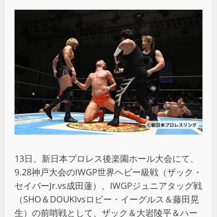
13日、新日本プロレス後楽園ホール大会にて、
9.28神戸大会のIWGP世界ヘビー級戦（ザック・
セイバーJr.vs成田蓮）、IWGPジュニアタッグ戦
（SHO＆DOUKIvsロビー・イーグルス＆藤田晃
生）の前哨戦として、ザック＆大岩陵平＆ハー