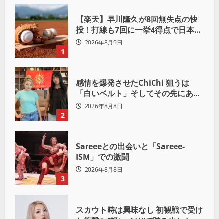
【楽天】早川隆久が8回無失点の快
投！打線も7回に一挙4得点で日本ハ
ムを完封
2026年8月9日
1
感情を爆発させたChiChi 狙うは
「白いベルト」そしてその先にある
世界へ
2026年8月8日
2
Sareeeとの出会いと「Sareee-
ISM」での激闘
2026年8月8日
3
スカウト時は興味なし 初観戦で受け