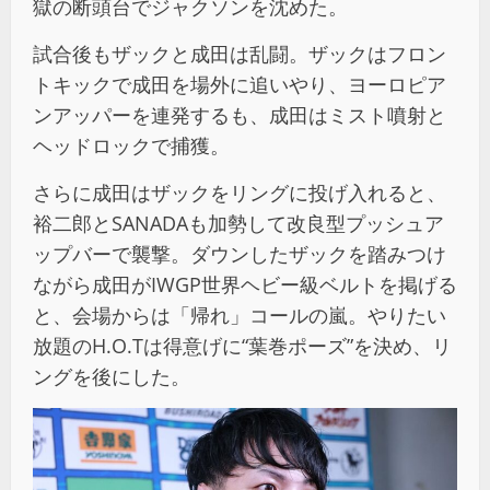
獄の断頭台でジャクソンを沈めた。
試合後もザックと成田は乱闘。ザックはフロン
トキックで成田を場外に追いやり、ヨーロピア
ンアッパーを連発するも、成田はミスト噴射と
ヘッドロックで捕獲。
さらに成田はザックをリングに投げ入れると、
裕二郎とSANADAも加勢して改良型プッシュア
ップバーで襲撃。ダウンしたザックを踏みつけ
ながら成田がIWGP世界ヘビー級ベルトを掲げる
と、会場からは「帰れ」コールの嵐。やりたい
放題のH.O.Tは得意げに“葉巻ポーズ”を決め、リ
ングを後にした。