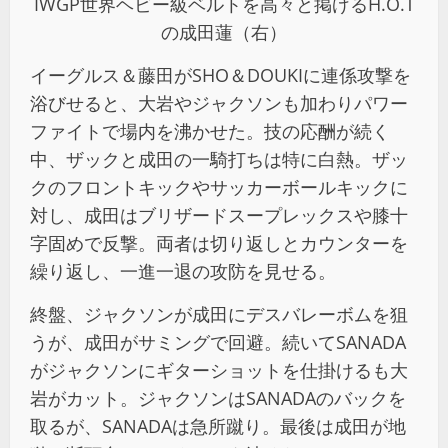
IWGP世界ヘビー級ベルトを高々と掲げるH.O.T
の成田蓮（右）
イーグルス＆藤田がSHO＆DOUKIに連係攻撃を
浴びせると、大岩やジャクソンも加わりパワー
ファイトで場内を沸かせた。技の応酬が続く
中、ザックと成田の一騎打ちは特に白熱。ザッ
クのフロントキックやサッカーボールキックに
対し、成田はブリザードスープレックスや膝十
字固めで反撃。両者は切り返しとカウンターを
繰り返し、一進一退の攻防を見せる。
終盤、ジャクソンが成田にデスバレーボムを狙
うが、成田がサミングで回避。続いてSANADA
がジャクソンにギターショットを仕掛けるも大
岩がカット。ジャクソンはSANADAのバックを
取るが、SANADAは急所蹴り。最後は成田が地