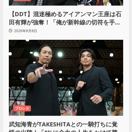
【DDT】混迷極めるアイアンマン王座は石
田有輝が強奪！「俺が新幹線の切符を手に
入れるからな！逃げ切るぞ」
2026年8月8日
プロレス
武知海青がTAKESHITAとの一騎打ちに覚