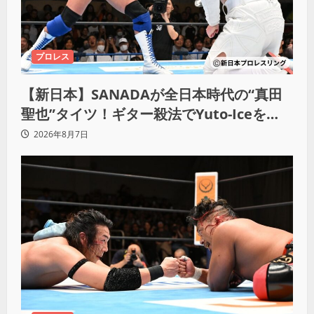
プロレス
【新日本】SANADAが全日本時代の“真田
聖也”タイツ！ギター殺法でYuto-Iceを
KO「俺と闘う時は考えろ。感じるな」
2026年8月7日