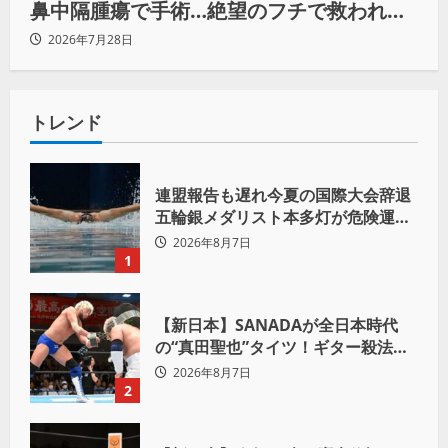
鼻中隔腫瘍で手術…絶望のフチで救われた
リーダーの言葉
2026年7月28日
トレンド
連盟報告も遅れ今夏の国際大会辞退
五輪銀メダリスト本多灯が危険運転
致傷で起訴
2026年8月7日
1
【新日本】SANADAが全日本時代
の“真田聖也”タイツ！ギター殺法で
Yuto-IceをKO「俺と闘う時は考え
2026年8月7日
ろ。感じるな」
2