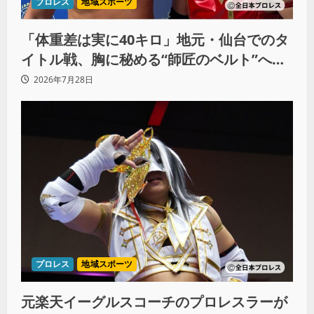
プロレス
地域スポーツ
「体重差は実に40キロ」地元・仙台でのタ
イトル戦、胸に秘める“師匠のベルト”への
想いと同期決戦への決意
2026年7月28日
プロレス
地域スポーツ
元楽天イーグルスコーチのプロレスラーが