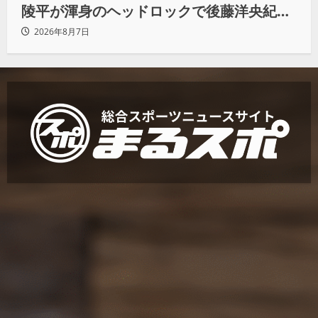
陵平が渾身のヘッドロックで後藤洋央紀か
らタップ奪取 執念の「リベンジ＆4勝目」
2026年8月7日