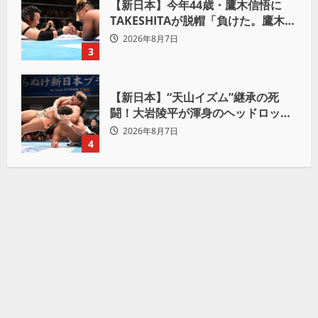
【新日本】今年44歳・鷹木信悟に
TAKESHITAが脱帽「負けた。鷹木信
悟、強いわ！」
2026年8月7日
3
【新日本】“天山イズム”継承の死
闘！大岩陵平が渾身のヘッドロック
で後藤洋央紀からタップ奪取 執念の
2026年8月7日
「リベンジ＆4勝目」
4