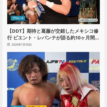
プロレス
【DDT】期待と葛藤が交錯したメキシコ修
行 ビエント・レバンテが語る約10ヶ月間の
苦悩「くすぶっている自分に腹を立ててい
2026年7月30日
る」