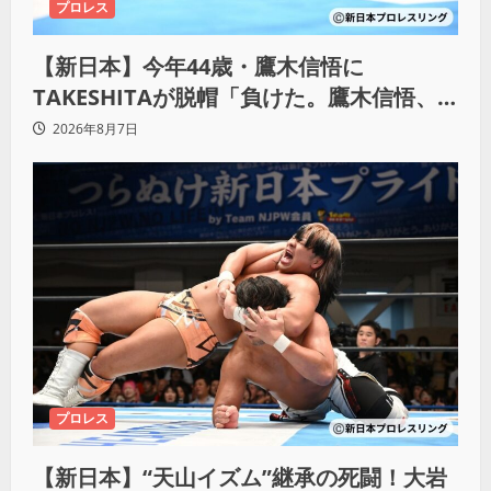
プロレス
【新日本】今年44歳・鷹木信悟に
TAKESHITAが脱帽「負けた。鷹木信悟、
強いわ！」
2026年8月7日
プロレス
【新日本】“天山イズム”継承の死闘！大岩