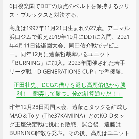
6日後楽園でDDTの頂点のベルトを保持するクリ
ス・ブルックスと対決する。
高鹿は1997年11月21日生まれの27歳。アニマル
浜口ジムで鍛え2019年10月にDDTに入門、2021
年4月11日後楽園大会、岡田佑介戦でデビュ
ー。同年12月に遠藤哲哉率いるユニット
「BURNING」に加入。2023年開催された若手
リーグ戦「D GENERATIONS CUP」で準優勝。
正田壮史、DGCの借りを返し高鹿佑也から勝
利！「翻弄して勝つ。俺の計算通りだ！」
昨年12月28日両国大会、遠藤とタッグを結成し
MAO＆To-y（The37KAMIINA）とのKO-Dタッ
グ王座決定戦に挑むも敗戦。試合後、遠藤は
BURNING解散を発表。その後、高鹿はユニット