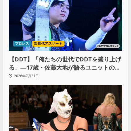
プロレス
次世代アスリート
【DDT】「俺たちの世代でDDTを盛り上げ
る」―17歳・佐藤大地が語るユニットの絆
とシングル王座への飽くなき野望
2026年7月31日