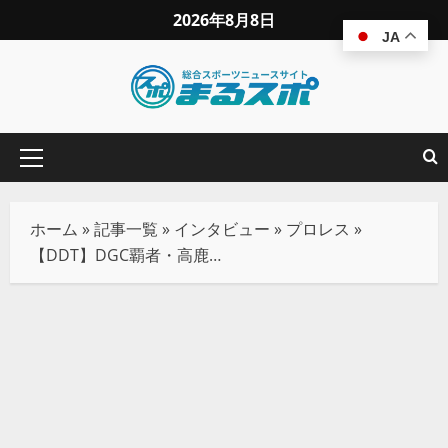
2026年8月8日
JA
ホーム
»
記事一覧
»
インタビュー
»
プロレス
»
【DDT】DGC覇者・高鹿佑也。4.6後楽園でクリスからKO-D無差別を獲得し遠藤哲哉を迎え撃つ。それが最高の恩返し！