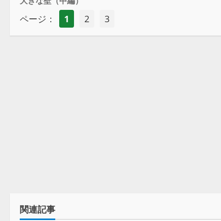
大きな壁（中編）
ページ：
1
2
3
関連記事