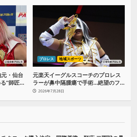
プロレス
地域スポーツ
地元・仙台
元楽天イーグルスコーチのプロレス
る“師匠の
ラーが鼻中隔腫瘍で手術…絶望のフ
戦への決意
チで救われたリーダーの言葉
2026年7月28日