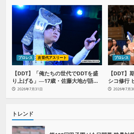
プロレス
次世代アスリート
プロレス
【DDT】「俺たちの世代でDDTを盛
【DDT】
り上げる」―17歳・佐藤大地が語る
シコ修行 
ユニットの絆とシングル王座への飽
約10ヶ月
2026年7月31日
2026年7月3
くなき野望
自分に腹
トレンド