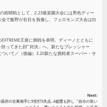
その前哨戦として、2.23後楽園大会には男色ディー
仙台大会で飯野が右目を負傷し、フェロモンズ大会は白
EXTREME王座に挑戦を表明。ディーノとともに
Tを担ってきた顔” 対決」へ。新たなプレッシャー
ついて／（後編）3.20新たな挑戦者スーパー・サ
Next:
温存の古巣相手に9安打5失点..4盗塁も許し「自分の良い