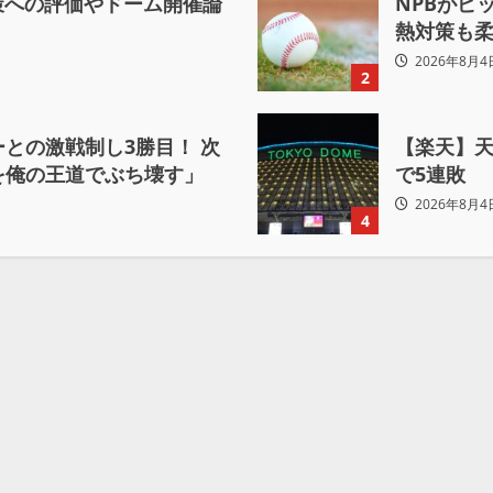
対策への評価やドーム開催論
NPBがピ
熱対策も
2026年8月4
2
との激戦制し3勝目！ 次
【楽天】
を俺の王道でぶち壊す」
で5連敗
2026年8月4
4