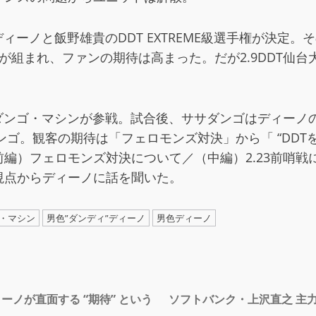
ィーノと飯野雄貴のDDT EXTREME級選手権が決定。
合が組まれ、ファンの期待は高まった。だが2.9DDT
ダンゴ・マシンが参戦。試合後、ササダンゴはディーノの
ダンゴ。観客の期待は「フェロモンズ対決」から「 “DD
）フェロモンズ対決について／（中編）2.23前哨戦に
視点からディーノに話を聞いた。
・マシン
男色”ダンディ”ディーノ
男色ディーノ
ーノが直面する “期待” という
ソフトバンク・上沢直之 主力