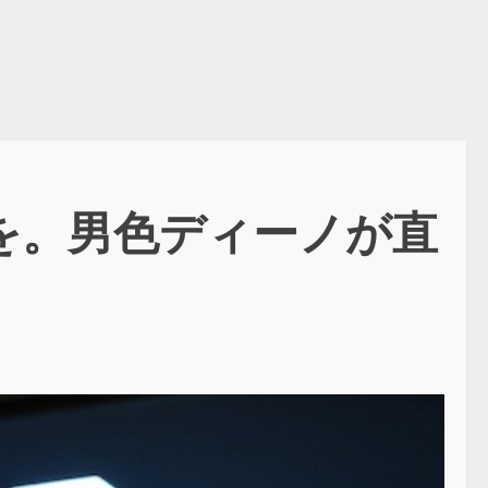
戦を。男色ディーノが直