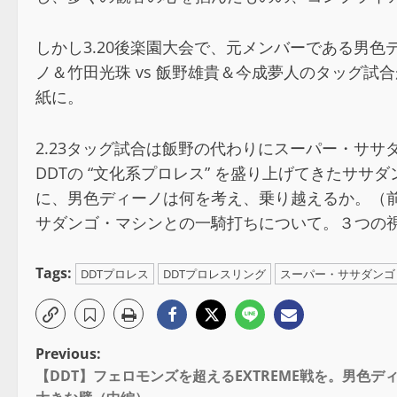
しかし3.20後楽園大会で、元メンバーである男色デ
ノ＆竹田光珠 vs 飯野雄貴＆今成夢人のタッグ試
紙に。
2.23タッグ試合は飯野の代わりにスーパー・ササ
DDTの “文化系プロレス” を盛り上げてきたササ
に、男色ディーノは何を考え、乗り越えるか。（前編
サダンゴ・マシンとの一騎打ちについて。３つの
Tags:
DDTプロレス
DDTプロレスリング
スーパー・ササダンゴ
Previous:
【DDT】フェロモンズを超えるEXTREME戦を。男色ディ