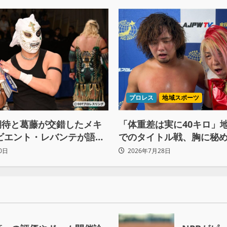
プロレス
地域スポーツ
期待と葛藤が交錯したメキ
「体重差は実に40キロ」
ビエント・レバンテが語る
でのタイトル戦、胸に秘め
間の苦悩「くすぶっている
ベルト”への想いと同期決
0日
2026年7月28日
を立てている」