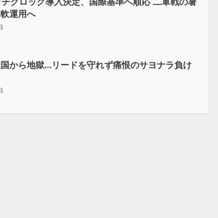
ッチクロック導入決定、国際基準へ順応 二軍戦の暑
柔軟運用へ
日
天国から地獄…リードを守れず痛恨のサヨナラ負け
日