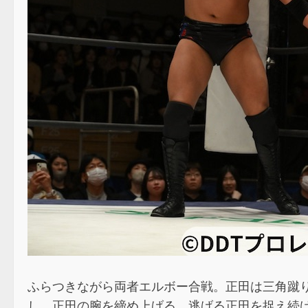
ふらつきながら両者エルボー合戦。正田は三角蹴り
し、正田の腕を締め上げる。逃げる正田を捉え続