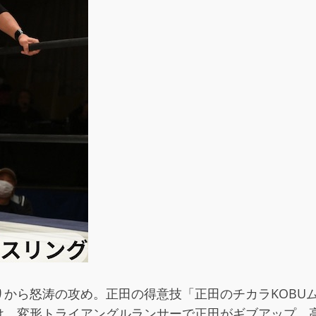
から怒涛の攻め。正田の得意技「正田のチカラKOBU
け、変形トライアングルランサーで正田がギブアップ。