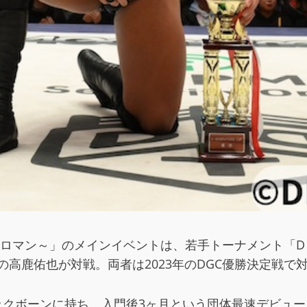
5 ～如月ロマン～」のメインイベントは、若手トーナメント「D GE
の高鹿佑也が対戦。両者は2023年のDGC優勝決定戦
ックボーンに持ち、入門後3ヶ月という団体最速デビューを果