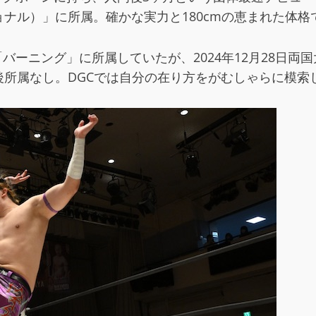
ターナショナル）」に所属。確かな実力と180cmの恵まれた
バーニング」に所属していたが、2024年12月28日両国大
後所属なし。DGCでは自分の在り方をがむしゃらに模索