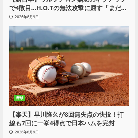
で4敗目…H.O.Tの無法攻撃に屈す「まだま
だ俺自身の力はこんなもんだなって」
2026年8月9日
野球
【楽天】早川隆久が8回無失点の快投！打
線も7回に一挙4得点で日本ハムを完封
2026年8月9日