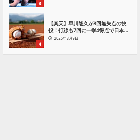
もんだなって」
3
【楽天】早川隆久が8回無失点の快
投！打線も7回に一挙4得点で日本ハ
ムを完封
2026年8月9日
4