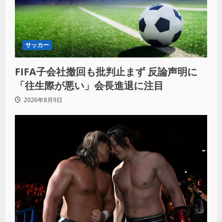
サッカー
FIFA子会社撤回も批判止まず 反論声明に
「往生際が悪い」会長進退に注目
2026年8月9日