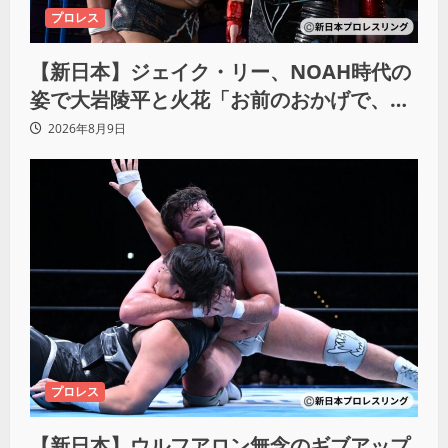
プロレス
【新日本】ジェイク・リー、NOAH時代の
姿で大岩陵平と火花「お前のおかげで、忘
れてたもの思い出したわ」
2026年8月9日
プロレス
【新日本】ウルフアロン無念のギブアップ