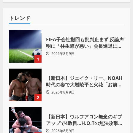
トレンド
FIFA子会社撤回も批判止まず 反論声
明に「往生際が悪い」会長進退に注
目
2026年8月9日
1
【新日本】ジェイク・リー、NOAH
時代の姿で大岩陵平と火花「お前の
おかげで、忘れてたもの思い出した
2026年8月9日
わ」
2
【新日本】ウルフアロン無念のギブ
アップで4敗目…H.O.Tの無法攻撃に
屈す「まだまだ俺自身の力はこんな
2026年8月9日