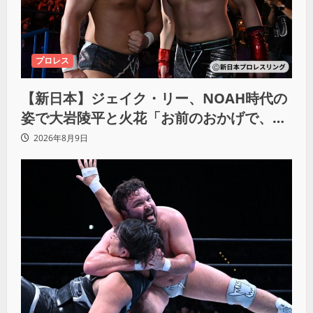
プロレス
【新日本】ジェイク・リー、NOAH時代の
姿で大岩陵平と火花「お前のおかげで、忘
れてたもの思い出したわ」
2026年8月9日