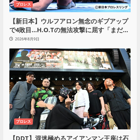
プロレス
【新日本】ウルフアロン無念のギブアップ
で4敗目…H.O.Tの無法攻撃に屈す「まだま
だ俺自身の力はこんなもんだなって」
2026年8月9日
プロレス
【DDT】混迷極めるアイアンマン王座は石