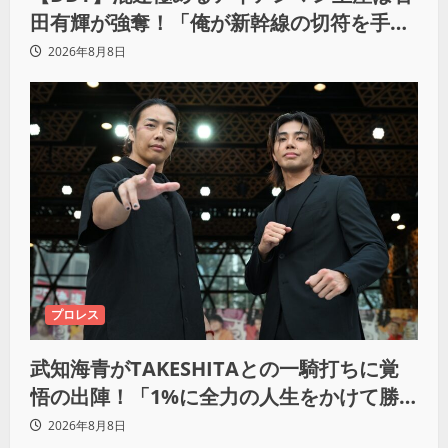
田有輝が強奪！「俺が新幹線の切符を手に
入れるからな！逃げ切るぞ」
2026年8月8日
プロレス
武知海青がTAKESHITAとの一騎打ちに覚
悟の出陣！「1%に全力の人生をかけて勝
ちにいきたい」
2026年8月8日