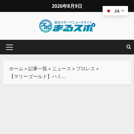
2026年8月9日
JA
ホーム
»
記事一覧
»
ニュース
»
プロレス
»
【マリーゴールド】ハミングバード欠場、急遽ビクトリア弓月と南小桃がシングル対決！