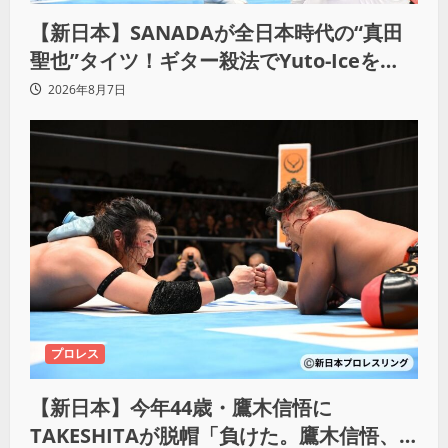
【新日本】SANADAが全日本時代の“真田
聖也”タイツ！ギター殺法でYuto-Iceを
KO「俺と闘う時は考えろ。感じるな」
2026年8月7日
プロレス
【新日本】今年44歳・鷹木信悟に
TAKESHITAが脱帽「負けた。鷹木信悟、