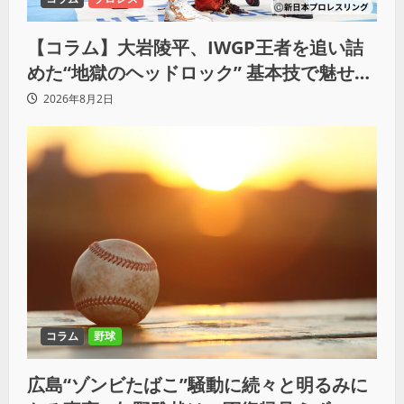
【コラム】大岩陵平、IWGP王者を追い詰
めた“地獄のヘッドロック” 基本技で魅せた
G1の新たな衝撃
2026年8月2日
コラム
野球
広島“ゾンビたばこ”騒動に続々と明るみに