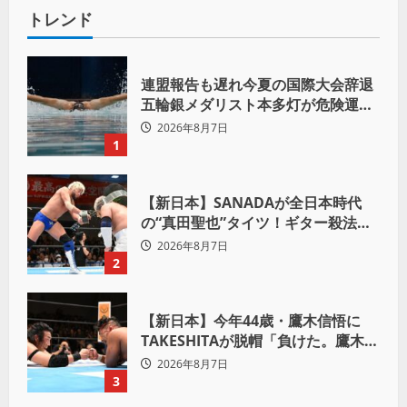
トレンド
連盟報告も遅れ今夏の国際大会辞退
五輪銀メダリスト本多灯が危険運転
致傷で起訴
2026年8月7日
1
【新日本】SANADAが全日本時代
の“真田聖也”タイツ！ギター殺法で
Yuto-IceをKO「俺と闘う時は考え
2026年8月7日
ろ。感じるな」
2
【新日本】今年44歳・鷹木信悟に
TAKESHITAが脱帽「負けた。鷹木信
悟、強いわ！」
2026年8月7日
3