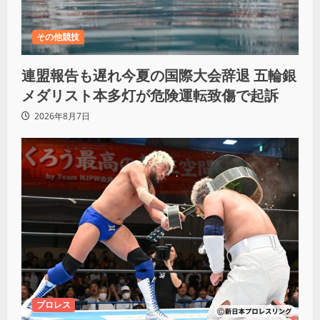
その他競技
連盟報告も遅れ今夏の国際大会辞退 五輪銀
メダリスト本多灯が危険運転致傷で起訴
2026年8月7日
プロレス