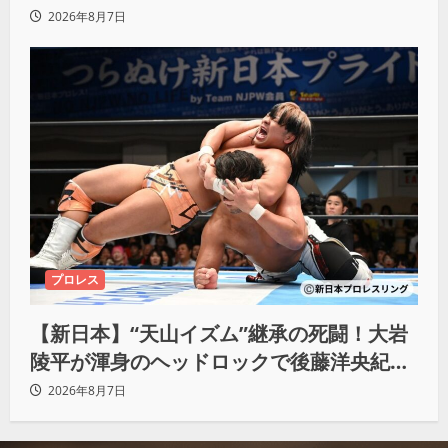
強いわ！」
2026年8月7日
プロレス
【新日本】“天山イズム”継承の死闘！大岩
陵平が渾身のヘッドロックで後藤洋央紀か
らタップ奪取 執念の「リベンジ＆4勝目」
2026年8月7日