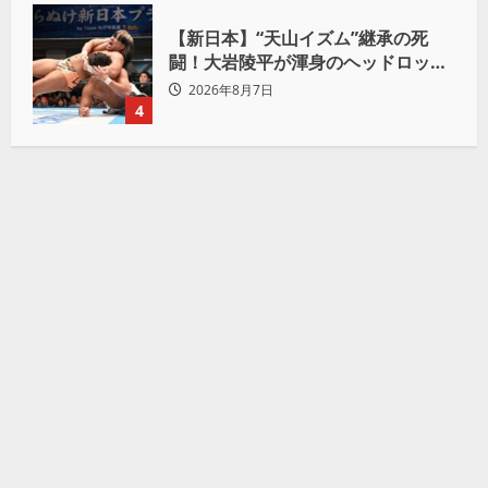
【新日本】“天山イズム”継承の死
闘！大岩陵平が渾身のヘッドロック
で後藤洋央紀からタップ奪取 執念の
2026年8月7日
「リベンジ＆4勝目」
4