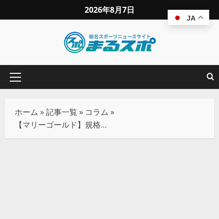
2026年8月7日
JA
ホーム
»
記事一覧
»
コラム
»
【マリーゴールド】規格外のボジラにワールド王者Sareeeが敗戦！～新人ライター♯ミライの観戦レポ⑤～