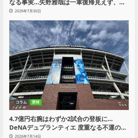
なる事実…矢野雅哉は一軍復帰見えず、小
園海斗らも写った写真の波紋
2026年7月30日
コラム
野球
4.7億円右腕はわずか2試合の登板に…
DeNAデュプランティエ 度重なる不運の末
に退団
2026年7月14日