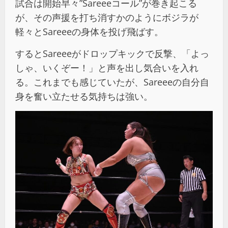
試合は開始早々”Sareeeコール”が巻き起こる
が、その声援を打ち消すかのようにボジラが
軽々とSareeeの身体を投げ飛ばす。
するとSareeeがドロップキックで反撃、「よっ
しゃ、いくぞー！」と声を出し気合いを入れ
る。これまでも感じていたが、Sareeeの自分自
身を奮い立たせる気持ちは強い。