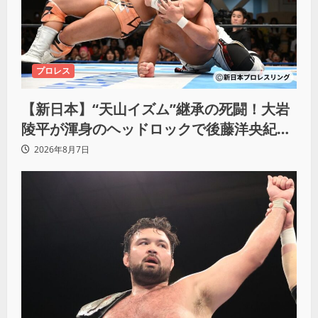
プロレス
【新日本】“天山イズム”継承の死闘！大岩
陵平が渾身のヘッドロックで後藤洋央紀か
らタップ奪取 執念の「リベンジ＆4勝目」
2026年8月7日