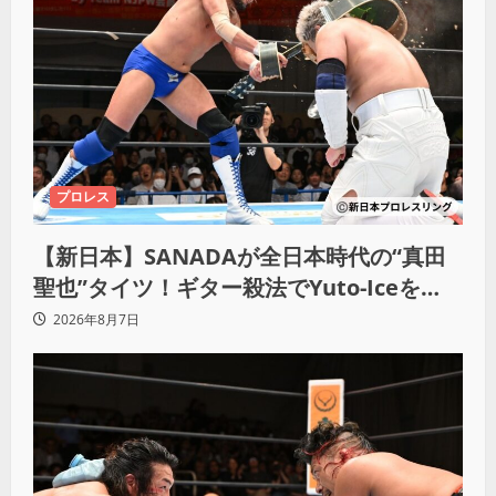
プロレス
【新日本】SANADAが全日本時代の“真田
聖也”タイツ！ギター殺法でYuto-Iceを
KO「俺と闘う時は考えろ。感じるな」
2026年8月7日