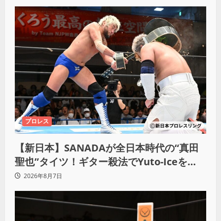
プロレス
【新日本】SANADAが全日本時代の“真田
聖也”タイツ！ギター殺法でYuto-Iceを
KO「俺と闘う時は考えろ。感じるな」
2026年8月7日