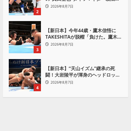
Yuto-IceをKO「俺と闘う時は考え
2026年8月7日
ろ。感じるな」
2
【新日本】今年44歳・鷹木信悟に
TAKESHITAが脱帽「負けた。鷹木信
悟、強いわ！」
2026年8月7日
3
【新日本】“天山イズム”継承の死
闘！大岩陵平が渾身のヘッドロック
で後藤洋央紀からタップ奪取 執念の
2026年8月7日
「リベンジ＆4勝目」
4