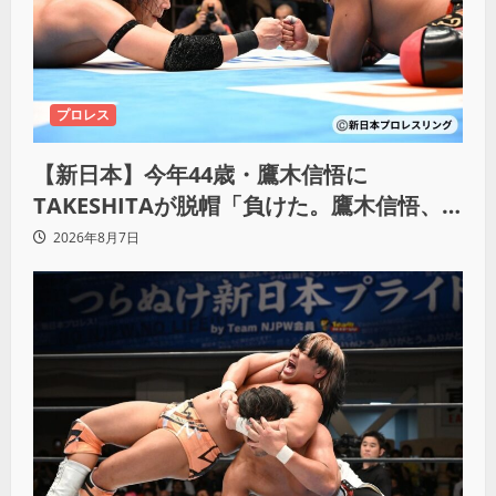
プロレス
【新日本】今年44歳・鷹木信悟に
TAKESHITAが脱帽「負けた。鷹木信悟、
強いわ！」
2026年8月7日