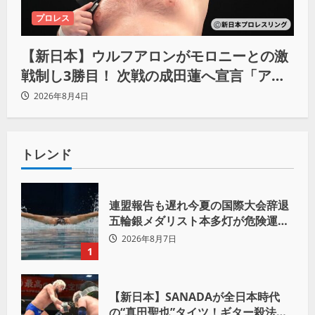
プロレス
【新日本】ウルフアロンがモロニーとの激
戦制し3勝目！ 次戦の成田蓮へ宣言「アイ
ツの王道を俺の王道でぶち壊す」
2026年8月4日
トレンド
連盟報告も遅れ今夏の国際大会辞退
五輪銀メダリスト本多灯が危険運転
致傷で起訴
2026年8月7日
1
【新日本】SANADAが全日本時代
の“真田聖也”タイツ！ギター殺法で