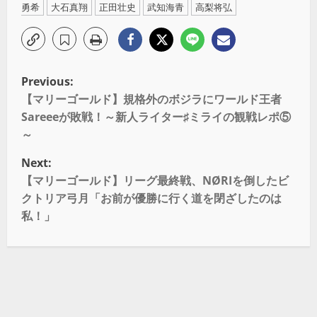
勇希
大石真翔
正田壮史
武知海青
高梨将弘
Previous:
【マリーゴールド】規格外のボジラにワールド王者
Sareeeが敗戦！～新人ライター♯ミライの観戦レポ⑤
～
Next:
【マリーゴールド】リーグ最終戦、NØRIを倒したビ
クトリア弓月「お前が優勝に行く道を閉ざしたのは
私！」