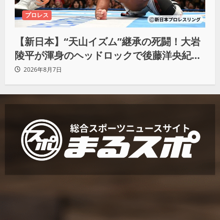
プロレス
【新日本】“天山イズム”継承の死闘！大岩
陵平が渾身のヘッドロックで後藤洋央紀か
らタップ奪取 執念の「リベンジ＆4勝目」
2026年8月7日