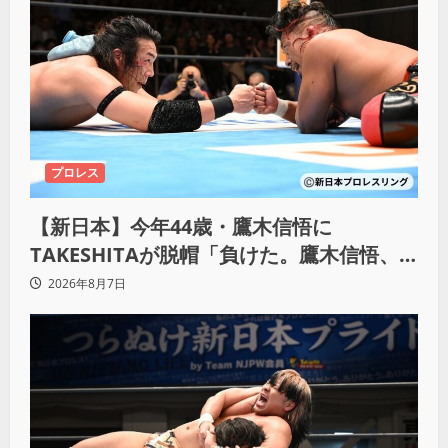
プロレス
【新日本】今年44歳・鷹木信悟に
TAKESHITAが脱帽「負けた。鷹木信悟、
強いわ！」
2026年8月7日