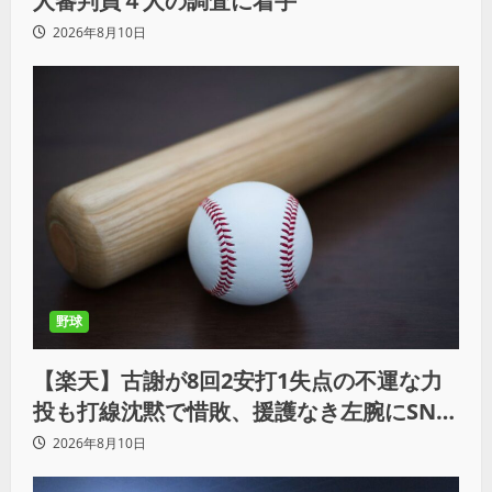
人審判員４人の調査に着手
2026年8月10日
野球
【楽天】古謝が8回2安打1失点の不運な力
投も打線沈黙で惜敗、援護なき左腕にSNS
では同情の声
2026年8月10日