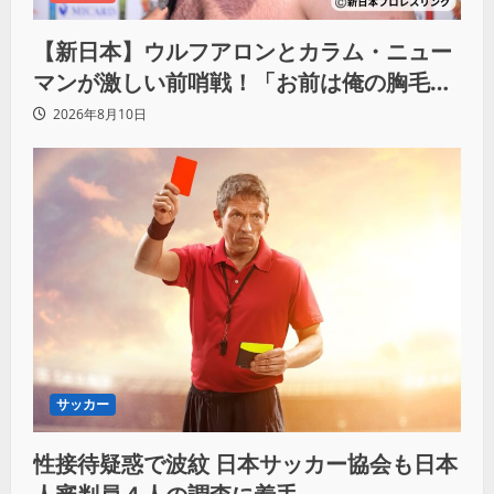
【新日本】ウルフアロンとカラム・ニュー
マンが激しい前哨戦！「お前は俺の胸毛に
カラム(絡む)小バエと一緒だ」
2026年8月10日
サッカー
性接待疑惑で波紋 日本サッカー協会も日本