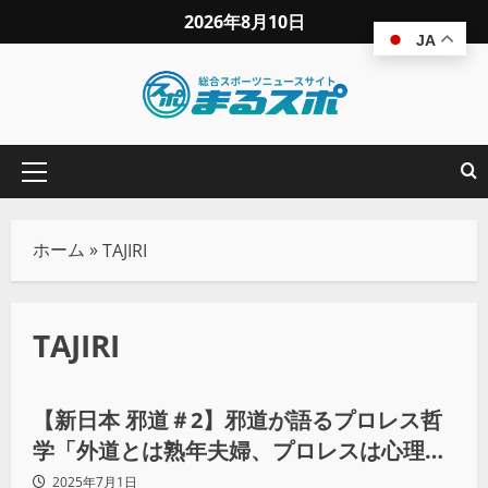
2026年8月10日
JA
ホーム
»
TAJIRI
TAJIRI
プロレス
【新日本 邪道＃2】邪道が語るプロレス哲
学「外道とは熟年夫婦、プロレスは心理学
だ」
2025年7月1日