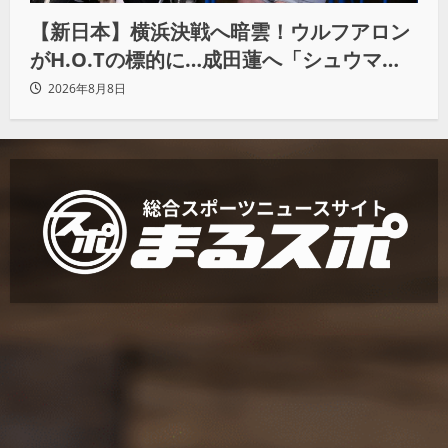
【新日本】横浜決戦へ暗雲！ウルフアロン
がH.O.Tの標的に…成田蓮へ「シュウマイ
にしてやる」と怒り爆発
2026年8月8日