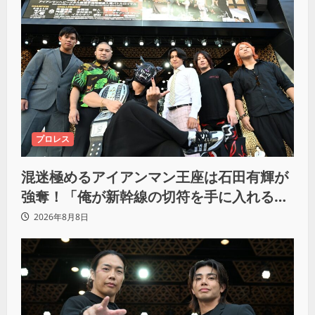
プロレス
混迷極めるアイアンマン王座は石田有輝が
強奪！「俺が新幹線の切符を手に入れるか
らな！逃げ切るぞ」
2026年8月8日