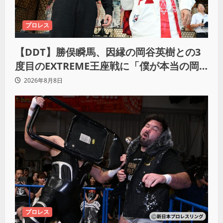
プロレス
【DDT】勝俣瞬馬、因縁の岡谷英樹との3
度目のEXTREME王座戦に「僕が本当の岡
谷英樹を引き出して獲りたい」
2026年8月8日
プロレス