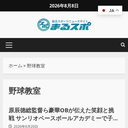
2026年8月8日
JA
ホーム
»
野球教室
野球教室
次世代アスリート
野球
原辰徳総監督ら豪華OBが伝えた笑顔と挑
戦 サンリオベースボールアカデミーで子ど
もたちに切り拓いた“無限の可能性”
2026年6月20日