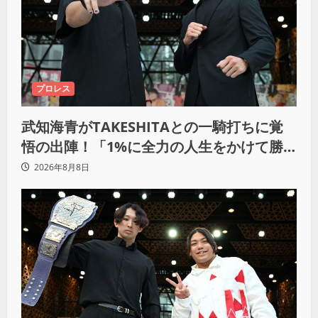
プロレス
武知海青がTAKESHITAとの一騎打ちに覚
悟の出陣！「1%に全力の人生をかけて勝
ちにいきたい」
2026年8月8日