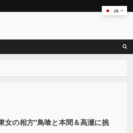
JA
東女の相方”鳥喰と本間＆高瀬に挑