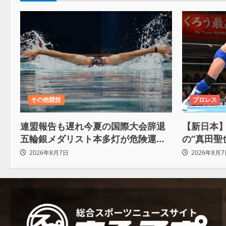
その他競技
プロレス
連盟報告も遅れ今夏の国際大会辞退
【新日本】
五輪銀メダリスト本多灯が危険運転
の“真田聖
致傷で起訴
Yuto-I
2026年8月7日
2026年8月7
ろ。感じ