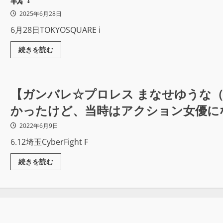
2025年6月28日
6月28日TOKYOSQUARE i
続きを読む
【ガンバレ☆プロレス まなせゆうな
かったけど、当時はアクション女優に
す」と。￼
2022年6月9日
6.12埼玉CyberFight F
続きを読む