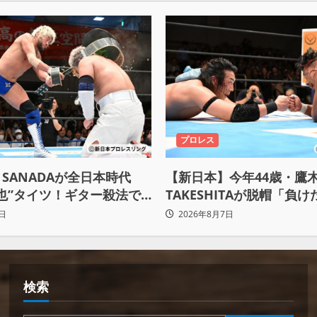
プロレス
SANADAが全日本時代
【新日本】今年44歳・鷹
也”タイツ！ギター殺法で
TAKESHITAが脱帽「負
ceをKO「俺と闘う時は考え
悟、強いわ！」
日
2026年8月7日
るな」
検索