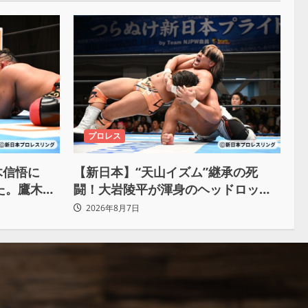
プロレス
木信悟に
【新日本】“天山イズム”継承の死
けた。鷹木信
闘！大岩陵平が渾身のヘッドロック
で後藤洋央紀からタップ奪取 執念の
2026年8月7日
「リベンジ＆4勝目」