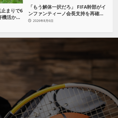
「もう解体一択だろ」 FIFA幹部がイ
点止まりで6
ンファンティーノ会長支持を再確認
好機活かせ
も 批判収まらず
2026年8月6日