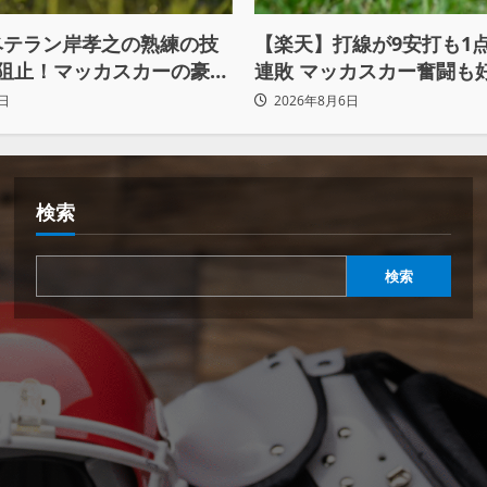
ベテラン岸孝之の熟練の技
【楽天】打線が9安打も1
を阻止！マッカスカーの豪快
連敗 マッカスカー奮闘も
粘りの継投でオリックスを破
ず借金「22」
日
2026年8月6日
検索
検索