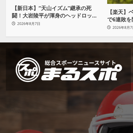
【新日本】“天山イズム”継承の死
【楽天】
闘！大岩陵平が渾身のヘッドロック
で6連敗
で後藤洋央紀からタップ奪取 執念の
2026年8月7日
2ランと
2026年8月7
「リベンジ＆4勝目」
る