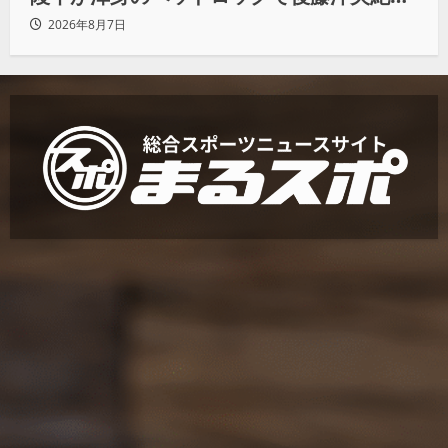
らタップ奪取 執念の「リベンジ＆4勝目」
2026年8月7日