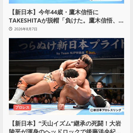
【新日本】今年44歳・鷹木信悟に
TAKESHITAが脱帽「負けた。鷹木信悟、
強いわ！」
2026年8月7日
プロレス
【新日本】“天山イズム”継承の死闘！大岩
陵平が渾身のヘッドロックで後藤洋央紀か