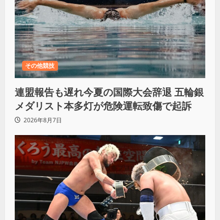
その他競技
連盟報告も遅れ今夏の国際大会辞退 五輪銀
メダリスト本多灯が危険運転致傷で起訴
2026年8月7日