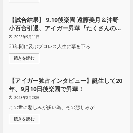
プロレス
【試合結果】 9.10後楽園 遠藤美月＆沖野
小百合引退、アイガー昇華『たくさんの思
い出をありがとう』
2023年9月11日
33年間に及ぶプロレス人生に幕を下ろ
続きを読む
プロレス
【アイガー独占インタビュー】誕生して20
年、9月10日後楽園で昇華！
2023年8月28日
この世に悲しみが多い為、その悲しみが
続きを読む
プロレス