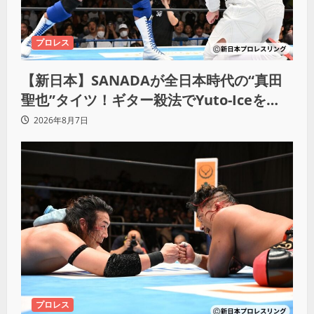
プロレス
【新日本】SANADAが全日本時代の“真田
聖也”タイツ！ギター殺法でYuto-Iceを
KO「俺と闘う時は考えろ。感じるな」
2026年8月7日
プロレス