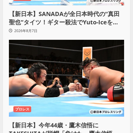
【新日本】SANADAが全日本時代の“真田
聖也”タイツ！ギター殺法でYuto-Iceを
KO「俺と闘う時は考えろ。感じるな」
2026年8月7日
プロレス
【新日本】今年44歳・鷹木信悟に