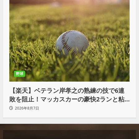
野球
【楽天】ベテラン岸孝之の熟練の技で6連
敗を阻止！マッカスカーの豪快2ランと粘
りの継投でオリックスを破る
2026年8月7日