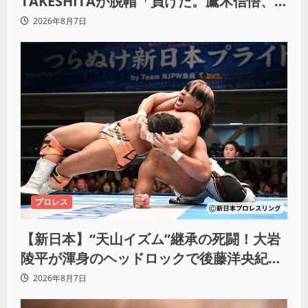
TAKESHITAが脱帽「負けた。鷹木信悟、
強いわ！」
2026年8月7日
プロレス
【新日本】“天山イズム”継承の死闘！大岩
陵平が渾身のヘッドロックで後藤洋央紀か
らタップ奪取 執念の「リベンジ＆4勝目」
2026年8月7日