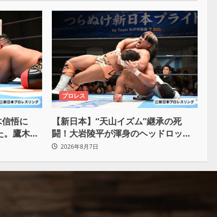
プロレス
木信悟に
【新日本】“天山イズム”継承の死
けた。鷹木信
闘！大岩陵平が渾身のヘッドロック
で後藤洋央紀からタップ奪取 執念の
2026年8月7日
「リベンジ＆4勝目」