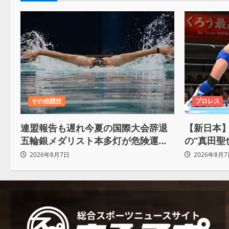
その他競技
プロレス
連盟報告も遅れ今夏の国際大会辞退
【新日本】
五輪銀メダリスト本多灯が危険運転
の“真田聖
致傷で起訴
Yuto-I
2026年8月7日
2026年8月7
ろ。感じ