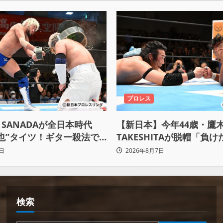
プロレス
SANADAが全日本時代
【新日本】今年44歳・鷹
也”タイツ！ギター殺法で
TAKESHITAが脱帽「負
ceをKO「俺と闘う時は考え
悟、強いわ！」
日
2026年8月7日
るな」
検索