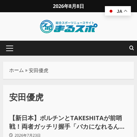
2026年8月8日
JA
ホーム
»
安田優虎
安田優虎
プロレス
【新日本】ボルチンとTAKESHITAが前哨
戦！両者ガッチリ握手「バカになれるんで
すよ」
2026年7月23日