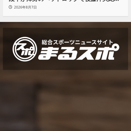
らタップ奪取 執念の「リベンジ＆4勝目」
2026年8月7日