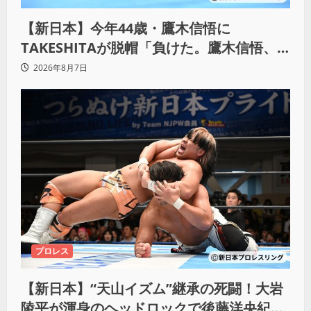
【新日本】今年44歳・鷹木信悟に
TAKESHITAが脱帽「負けた。鷹木信悟、
強いわ！」
2026年8月7日
プロレス
【新日本】“天山イズム”継承の死闘！大岩
陵平が渾身のヘッドロックで後藤洋央紀か