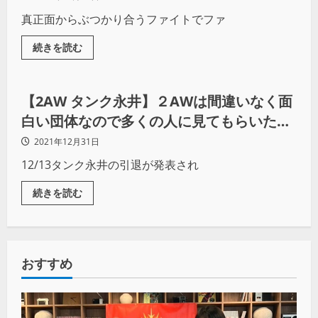
真正面からぶつかり合うファイトでファ
続きを読む
プロレス
【2AW タンク永井】２AWは間違いなく面
白い団体なので多くの人に見てもらいたい
（前編）
2021年12月31日
12/13タンク永井の引退が発表され
続きを読む
おすすめ