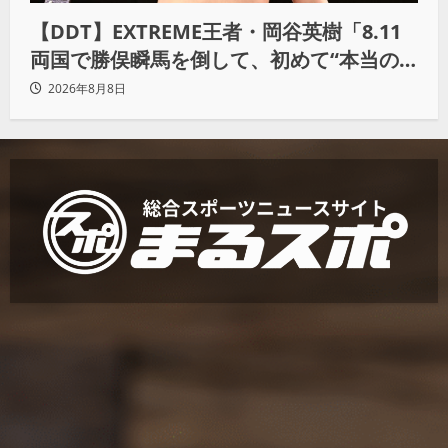
【DDT】EXTREME王者・岡谷英樹「8.11
両国で勝俣瞬馬を倒して、初めて“本当の
王者”になれる」
2026年8月8日