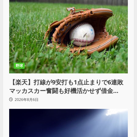
野球
【楽天】打線が9安打も1点止まりで6連敗
マッカスカー奮闘も好機活かせず借金
「22」
2026年8月6日