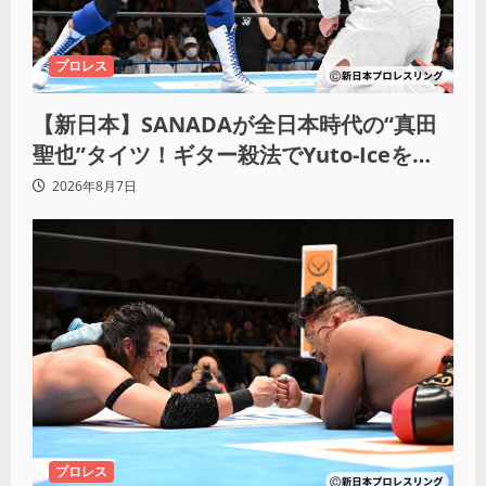
プロレス
【新日本】SANADAが全日本時代の“真田
聖也”タイツ！ギター殺法でYuto-Iceを
KO「俺と闘う時は考えろ。感じるな」
2026年8月7日
プロレス