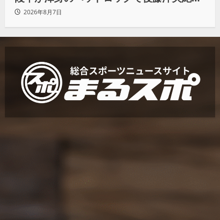
らタップ奪取 執念の「リベンジ＆4勝目」
2026年8月7日