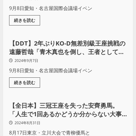
9月8日愛知・名古屋国際会議場イベン
続きを読む
プロレス
【DDT】2年ぶりKO-D無差別級王座挑戦の
遠藤哲哉「青木真也を倒し、王者として再
び中嶋勝彦の前に立つ」（前編）
2024年9月7日
9月8日愛知・名古屋国際会議場イベン
続きを読む
プロレス
【全日本】三冠王座を失った安齊勇馬。
「人生で1回あるかどうか分からない大事
な5ヶ月間でした」
2024年8月31日
8月17日東京・立川大会で青柳優馬と