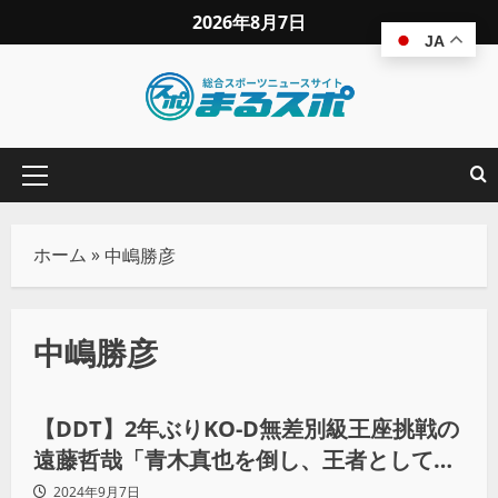
2026年8月7日
JA
ホーム
»
中嶋勝彦
中嶋勝彦
プロレス
【DDT】2年ぶりKO-D無差別級王座挑戦の
遠藤哲哉「青木真也を倒し、王者として再
び中嶋勝彦の前に立つ」（後編）
2024年9月7日