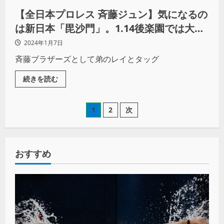
【全日本プロレス 斉藤ジュン】気になるの
は新日本「毘沙門」。1.14後楽園では大森
北斗を黙らせ、闘魂スタイルの中嶋勝彦を
2024年1月7日
ねじ伏せる！
斉藤ブラザーズとして弟のレイとタッグ
続きを読む
1
2
次
おすすめ