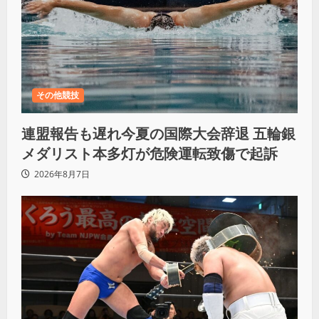
その他競技
連盟報告も遅れ今夏の国際大会辞退 五輪銀
メダリスト本多灯が危険運転致傷で起訴
2026年8月7日