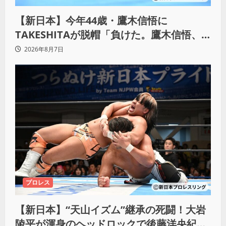
【新日本】今年44歳・鷹木信悟に
TAKESHITAが脱帽「負けた。鷹木信悟、
強いわ！」
2026年8月7日
プロレス
【新日本】“天山イズム”継承の死闘！大岩
陵平が渾身のヘッドロックで後藤洋央紀か