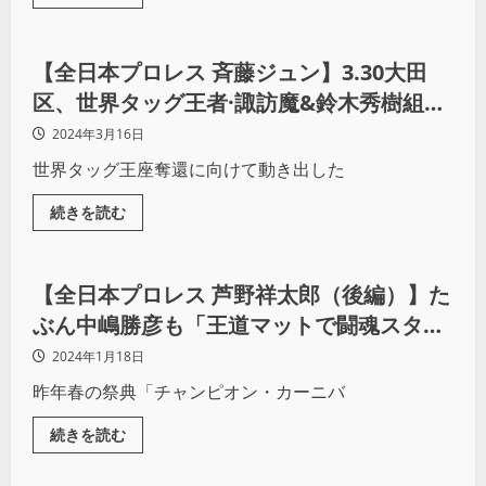
プロレス
【全日本プロレス 斉藤ジュン】3.30大田
区、世界タッグ王者·諏訪魔&鈴木秀樹組か
ら一発でベルトを獲り戻す！
2024年3月16日
世界タッグ王座奪還に向けて動き出した
続きを読む
プロレス
【全日本プロレス 芦野祥太郎（後編）】た
ぶん中嶋勝彦も「王道マットで闘魂スタイ
ル」の意味を理解してやってないんじゃな
2024年1月18日
いかな
昨年春の祭典「チャンピオン・カーニバ
続きを読む
インタビュー