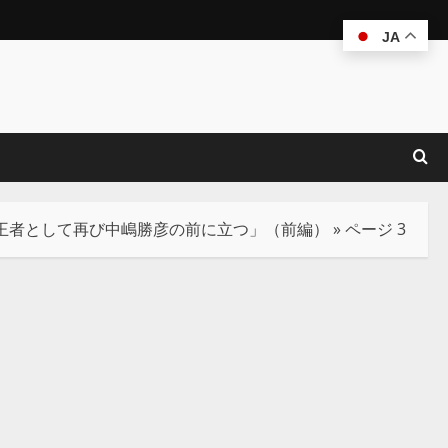
JA
、王者として再び中嶋勝彦の前に立つ」（前編）
»
ページ 3