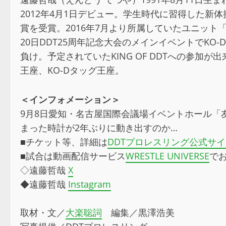
2012年4月1日デビュー。学生時代に習得した新
賞を受賞。2016年7月より所属していたユニット「D
20日DDT25周年記念大会のメインイベントでK
負け。予定されていたKING OF DDTへの参加が出
王座、KO-Dタッグ王座。
＜インフォメーション＞
9月8日愛知・名古屋国際会議場イベントホール「友情、
まった時計が2年ぶりに動き出すのか…
■チケット等、詳細は
DDTプロレスリング公式サ
■試合は動画配信サービス
WRESTLE UNIVERSE
で
◇遠藤哲哉
X
◆遠藤哲哉
Instagram
取材・文／
大楽聡詞
編集／黒澤浩美