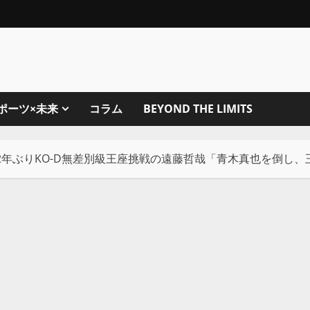
ポーツ×未来
コラム
BEYOND THE LIMITS
】2年ぶりKO-D無差別級王座挑戦の遠藤哲哉「青木真也を倒し