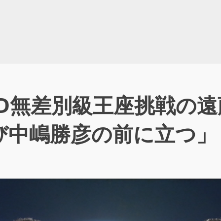
O-D無差別級王座挑戦の
び中嶋勝彦の前に立つ」