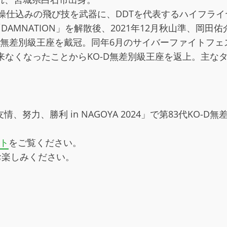
体操仕込みの飛び技を武器に、DDTを代表するハイフライ
AMNATION」を解散後、2021年12月秋山準、岡田佑介
O-D無差別級王座を戴冠。同年6月のサイバーファイト
来なくなったことからKO-D無差別級王座を返上。主なタイト
努力、勝利 in NAGOYA 2024」で第83代KO
イト
をご覧ください。
お楽しみください。