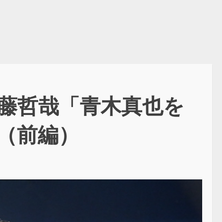
遠藤哲哉「青木真也を
（前編）