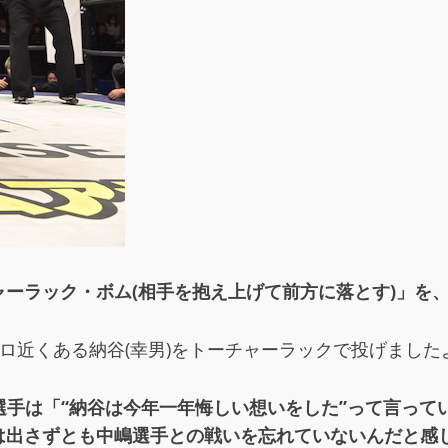
ーラック・ボム(相手を抱え上げて前方に落とす)」を
)、120キロ近くある納谷(幸男)をトーチャーラックで投げ
選手は「“納谷は今年一年悔しい想いをした”って言っ
は出さずとも中嶋選手との戦いを忘れていないんだと感