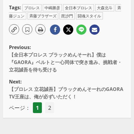
Tags:
プロレス
中嶋勝彦
全日本プロレス
大森北斗
斉
藤ジュン
斉藤ブラザーズ
毘沙門
闘魂スタイル
Previous:
【全日本プロレス ブラックめんそーれ】僕は
『GAORA』ベルトと一心同体で突き進み、挑戦者・
立花誠吾を待ち受ける
Next:
【プロレス 立花誠吾】ブラックめんそーれのGAORA
TV王座は、俺が必ずいただく！
ページ：
1
2