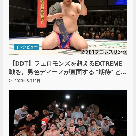
インタビュー
【DDT】フェロモンズを超えるEXTREME
戦を。男色ディーノが直面する “期待” とい
う大きな壁（中編）
2025年3月15日