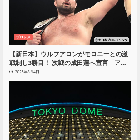
プロレス
【新日本】ウルフアロンがモロニーとの激
戦制し3勝目！ 次戦の成田蓮へ宣言「アイ
ツの王道を俺の王道でぶち壊す」
2026年8月4日