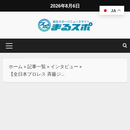
2026年8月6日
JA
ホーム
»
記事一覧
»
インタビュー
»
【全日本プロレス 斉藤ジュン】気になるのは新日本「毘沙門」。1.14後楽園では大森北斗を黙らせ、闘魂スタイルの中嶋勝彦をねじ伏せる！