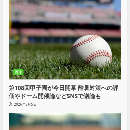
野球
第108回甲子園が今日開幕 酷暑対策への評
価やドーム開催論などSNSで議論も
2026年8月5日