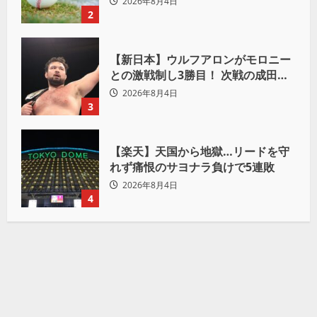
2026年8月4日
2
【新日本】ウルフアロンがモロニー
との激戦制し3勝目！ 次戦の成田蓮
へ宣言「アイツの王道を俺の王道で
2026年8月4日
ぶち壊す」
3
【楽天】天国から地獄…リードを守
れず痛恨のサヨナラ負けで5連敗
2026年8月4日
4