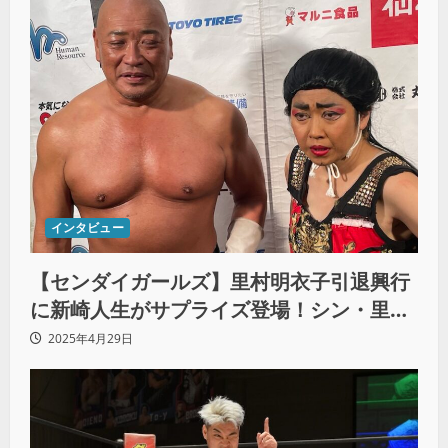
インタビュー
【センダイガールズ】里村明衣子引退興行
に新崎人生がサプライズ登場！シン・里村
とタッグ結成
2025年4月29日