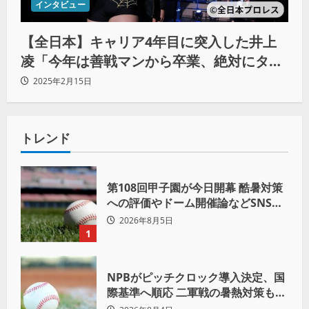
インタビュー
【全日本】キャリア4年目に突入した井上
凌「今年は善戦マンから卒業、絶対にタイ
トルを獲得します！」
2025年2月15日
トレンド
第108回甲子園が今日開幕 酷暑対策
への評価やドーム開催論などSNSで
議論も
2026年8月5日
1
NPBがピッチクロック導入決定、国
際基準へ順応 二軍戦の暑熱対策も柔
軟運用へ