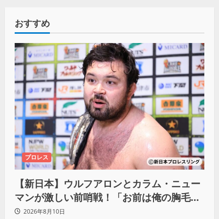
おすすめ
プロレス
【新日本】ウルフアロンとカラム・ニュー
マンが激しい前哨戦！「お前は俺の胸毛に
カラム(絡む)小バエと一緒だ」
2026年8月10日