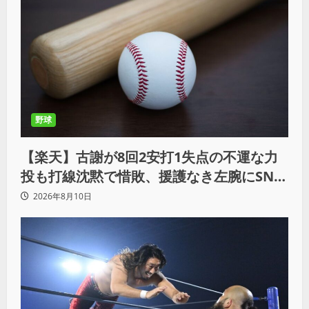
野球
【楽天】古謝が8回2安打1失点の不運な力
投も打線沈黙で惜敗、援護なき左腕にSNS
では同情の声
2026年8月10日