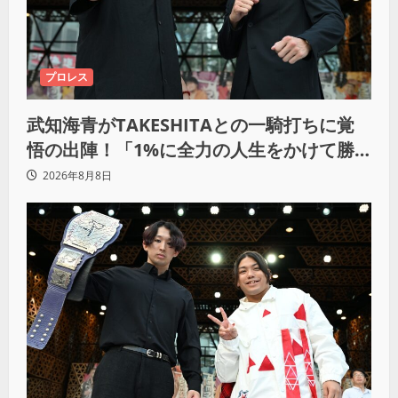
プロレス
武知海青がTAKESHITAとの一騎打ちに覚
悟の出陣！「1%に全力の人生をかけて勝
ちにいきたい」
2026年8月8日