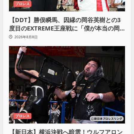
プロレス
【DDT】勝俣瞬馬、因縁の岡谷英樹との3
度目のEXTREME王座戦に「僕が本当の岡
谷英樹を引き出して獲りたい」
2026年8月8日
プロレス
【新日本】横浜決戦へ暗雲！ウルフアロン