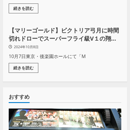
続きを読む
プロレス
【マリーゴールド】ビクトリア弓月に時間
切れドローでスーパーフライ級V１の翔月
なつみ。試合後に現れた謎のマスクウーマ
2024年10月8日
ン“ハミングバード”と2度目の防衛戦か？
10月7日東京・後楽園ホールにて「M
続きを読む
おすすめ