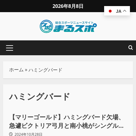
2026年8月8日
JA
ホーム
»
ハミングバード
ハミングバード
プロレス
【マリーゴールド】ハミングバード欠場、
急遽ビクトリア弓月と南小桃がシングル対
決！
2024年10月28日