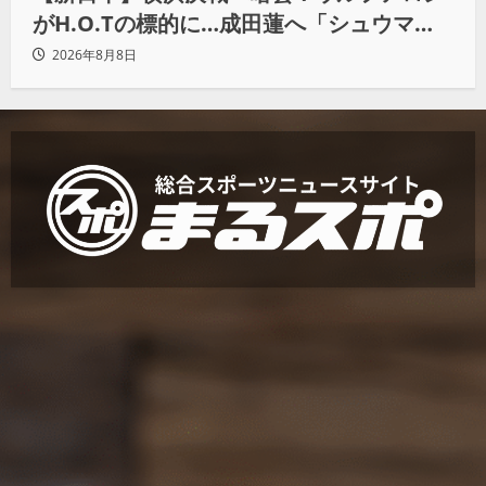
がH.O.Tの標的に…成田蓮へ「シュウマイ
にしてやる」と怒り爆発
2026年8月8日