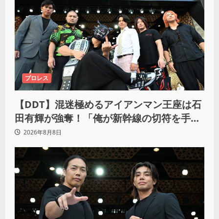
プロレス
【DDT】混迷極めるアイアンマン王座は石
田有輝が強奪！「俺が新幹線の切符を手に
入れるからな！逃げ切るぞ」
2026年8月8日