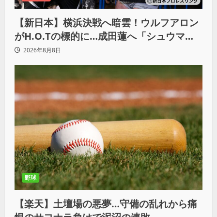
【新日本】横浜決戦へ暗雲！ウルフアロン
がH.O.Tの標的に…成田蓮へ「シュウマイ
にしてやる」と怒り爆発
2026年8月8日
野球
【楽天】土壇場の悪夢…守備の乱れから痛