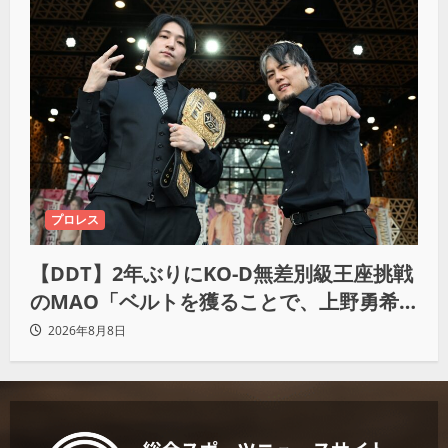
プロレス
【DDT】2年ぶりにKO-D無差別級王座挑戦
のMAO「ベルトを獲ることで、上野勇希
とMAOで一時代あったんだよって残した
2026年8月8日
い」