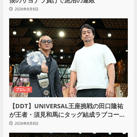
恨のサヨナラ負けで泥沼の連敗
2026年8月8日
プロレス
【DDT】UNIVERSAL王座挑戦の田口隆祐
が王者・須見和馬にタッグ結成ラブコー
ル！「この試合が終わった後は、丸刈りブ
2026年8月8日
ラザーズで一緒にやっていただければ」