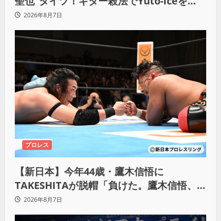
聖也”タイツ！ギター殺法でYuto-Iceを
KO「俺と闘う時は考えろ。感じるな」
2026年8月7日
プロレス
【新日本】今年44歳・鷹木信悟に
TAKESHITAが脱帽「負けた。鷹木信悟、
強いわ！」
2026年8月7日