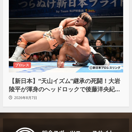
プロレス
【新日本】“天山イズム”継承の死闘！大岩
陵平が渾身のヘッドロックで後藤洋央紀か
らタップ奪取 執念の「リベンジ＆4勝目」
2026年8月7日