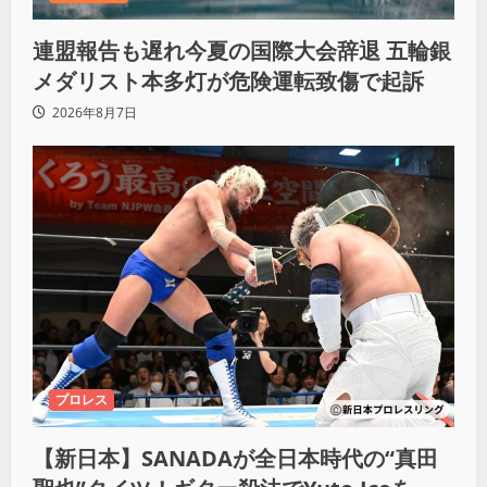
連盟報告も遅れ今夏の国際大会辞退 五輪銀
メダリスト本多灯が危険運転致傷で起訴
2026年8月7日
プロレス
【新日本】SANADAが全日本時代の“真田