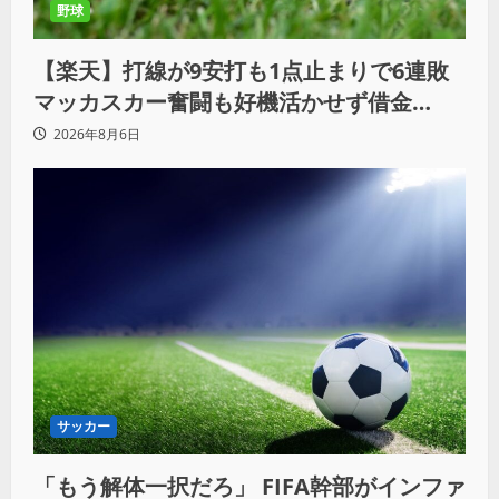
野球
【楽天】打線が9安打も1点止まりで6連敗
マッカスカー奮闘も好機活かせず借金
「22」
2026年8月6日
サッカー
「もう解体一択だろ」 FIFA幹部がインファ