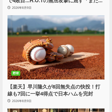
で4敗目…H.O.Tの無法攻撃に屈す「まだま
だ俺自身の力はこんなもんだなって」
2026年8月9日
野球
【楽天】早川隆久が8回無失点の快投！打
線も7回に一挙4得点で日本ハムを完封
2026年8月9日