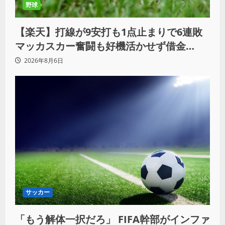
野球
【楽天】打線が9安打も1点止まりで6連敗
マッカスカー奮闘も好機活かせず借金
「22」
2026年8月6日
サッカー
「もう解体一択だろ」 FIFA幹部がインファ