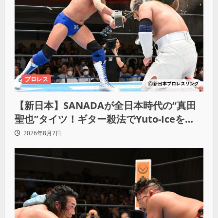
プロレス
【新日本】SANADAが全日本時代の“真田
聖也”タイツ！ギター殺法でYuto-Iceを
KO「俺と闘う時は考えろ。感じるな」
2026年8月7日