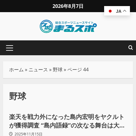
2026年8月7日
JA
ホーム
»
ニュース
»
野球
»
ページ 44
野球
野球
楽天を戦力外になった島内宏明をヤクルト
が獲得調査 “島内語録”の次なる舞台は大学
時代戦った神宮の杜で？
2025年11月15日