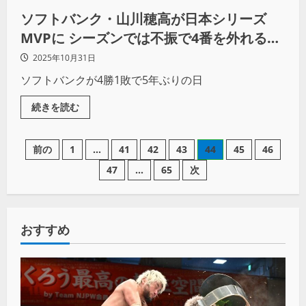
ソフトバンク・山川穂高が日本シリーズ
MVPに シーズンでは不振で4番を外れる
も、大舞台で掴んだ“アーリーワーク”での
2025年10月31日
感覚
ソフトバンクが4勝1敗で5年ぶりの日
続きを読む
前の
1
…
41
42
43
44
45
46
47
…
65
次
おすすめ