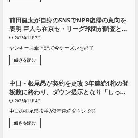
野球
前田健太が自身のSNSでNPB復帰の意向を
表明 巨人ら在京セ・リーグ球団が調査との
報道で、日米通算165勝右腕の争奪戦へ？
2025年11月7日
ヤンキース傘下3Aで今シーズンを終了
続きを読む
野球
中日・根尾昂が契約を更改 3年連続1桁の登
板数に終わり、ダウン提示となり「しっか
り来季頑張りたいです」と8年目のシーズ
2025年11月4日
ンに臨む
中日の根尾昂投手が3年連続ダウンで契
続きを読む
野球