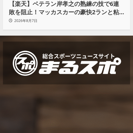
【楽天】ベテラン岸孝之の熟練の技で6連
敗を阻止！マッカスカーの豪快2ランと粘
りの継投でオリックスを破る
2026年8月7日