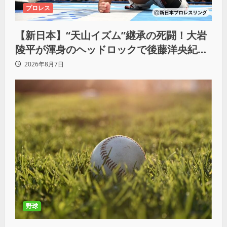
プロレス
【新日本】“天山イズム”継承の死闘！大岩
陵平が渾身のヘッドロックで後藤洋央紀か
らタップ奪取 執念の「リベンジ＆4勝目」
2026年8月7日
野球