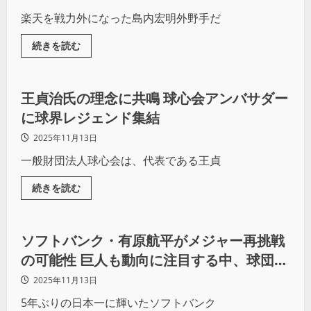
楽天を戦力外になった島内宏明外野手だ
続きを読む
野球
王貞治氏の理念に共鳴 球心会アンバサダー
に球界レジェンド集結
2025年11月13日
一般財団法人球心会は、代表である王貞
続きを読む
野球
ソフトバンク・有原航平がメジャー再挑戦
の可能性 巨人も動向に注目する中、球団は
全力で慰留も
2025年11月13日
5年ぶりの日本一に輝いたソフトバンク