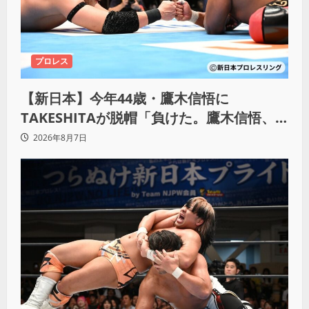
プロレス
【新日本】今年44歳・鷹木信悟に
TAKESHITAが脱帽「負けた。鷹木信悟、
強いわ！」
2026年8月7日