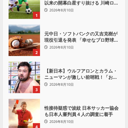
以来の開幕白星すり抜ける 川崎ロマ
ニッチ同点弾
2026年8月10日
1
元中日・ソフトバンクの又吉克樹が
現役引退を発表 「幸せなプロ野球人
生でした」
2026年8月10日
2
【新日本】ウルフアロンとカラム・
ニューマンが激しい前哨戦！「お前
は俺の胸毛にカラム(絡む)小バエと
2026年8月10日
一緒だ」
3
性接待疑惑で波紋 日本サッカー協会
も日本人審判員４人の調査に着手
2026年8月10日
4