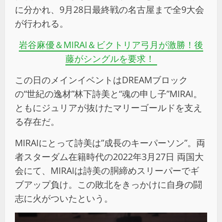
に分かれ、9月28日最終戦の名古屋まで全9大会
が行われる。
岩谷麻優＆
MIRAI
＆ビクトリア弓月が激勝！後
藤がシングルを要求！
この日のメインイベントはDREAMブロック
の“世紀の逸材”林下詩美と“魂の申し子”MIRAI。
ともにジュリアが抜けたマリーゴールドを支え
る存在だ。
MIRAIにとって詩美は”成長のキーパーソン”。両
者スターダム在籍時代の2022年3月27日 両国大
会にて、MIRAIは詩美の胴締めスリーパーでギ
ブアップ負け。この敗北をきっかけに自身の闘
志に火がついたという。