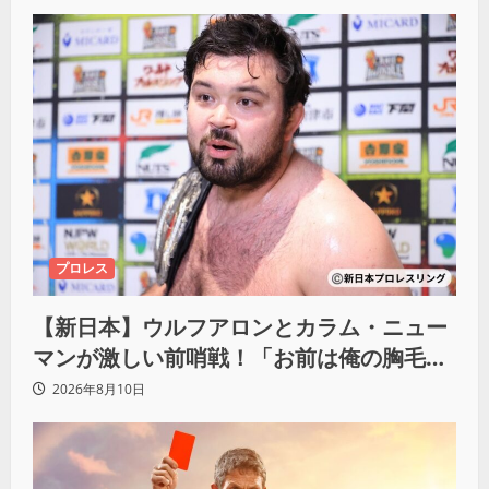
プロレス
【新日本】ウルフアロンとカラム・ニュー
マンが激しい前哨戦！「お前は俺の胸毛に
カラム(絡む)小バエと一緒だ」
2026年8月10日