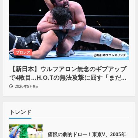
プロレス
【新日本】ウルフアロン無念のギブアップ
で4敗目…H.O.Tの無法攻撃に屈す「まだま
だ俺自身の力はこんなもんだなって」
2026年8月9日
トレンド
痛恨の劇的ドロー！東京V、2005年