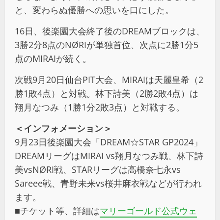
と、変わらぬ優勝への思いを口にした。
16日、後楽園大会終了後のDREAMブロックは、
3勝2分8点のNØRIが単独首位、次点に2勝1分5
点のMIRAIが続く。
次戦9月20日仙台PIT大会、MIRAIは天麗皇希（2
勝1敗4点）と対戦。林下詩美（2勝2敗4点）は
翔月なつみ（1勝1分2敗3点）と対戦する。
＜インフォメーション＞
9月23日後楽園大会「DREAM☆STAR GP2024」
DREAMリーグはMIRAI vs翔月なつみ戦、林下詩
美vsNØRI戦、STARリーグは高橋奈七永vs
Sareee戦、青野未来vs桜井麻衣戦などが行われ
ます。
■チケット等、詳細は
マリーゴールド公式ウェ