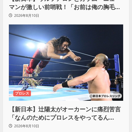
マンが激しい前哨戦！「お前は俺の胸毛に
カラム(絡む)小バエと一緒だ」
2026年8月10日
プロレス
【新日本】辻陽太がオーカーンに痛烈苦言
「なんのためにプロレスをやってるん
だ？」
2026年8月10日