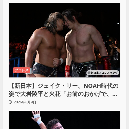
プロレス
【新日本】ジェイク・リー、NOAH時代の
姿で大岩陵平と火花「お前のおかげで、忘
れてたもの思い出したわ」
2026年8月9日