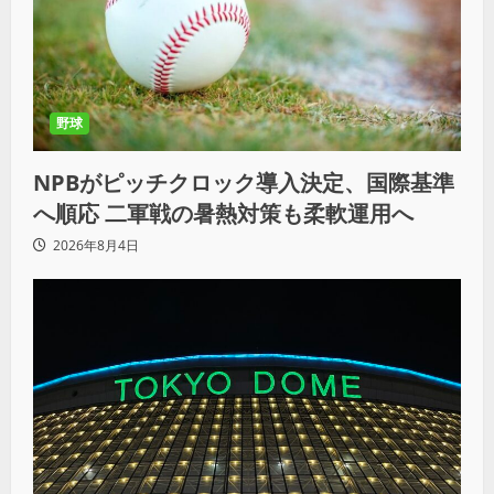
野球
NPBがピッチクロック導入決定、国際基準
へ順応 二軍戦の暑熱対策も柔軟運用へ
2026年8月4日