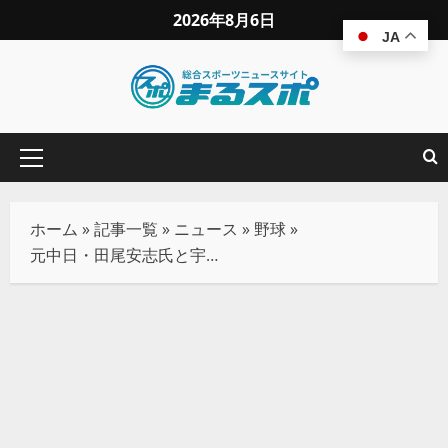
2026年8月6日
JA
ホーム
»
記事一覧
»
ニュース
»
野球
»
元中日・田尾安志氏と宇野勝氏が”伝説のヘディング事件”を回想。「見れなかったなぁ」と語るあの投手の激怒シーン