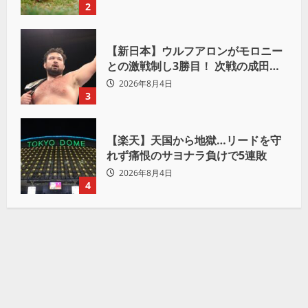
2
【新日本】ウルフアロンがモロニー
との激戦制し3勝目！ 次戦の成田蓮
へ宣言「アイツの王道を俺の王道で
2026年8月4日
ぶち壊す」
3
【楽天】天国から地獄…リードを守
れず痛恨のサヨナラ負けで5連敗
2026年8月4日
4