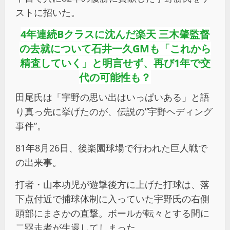
ストに招いた。
4年連続Bクラスに沈んだ楽天 三木肇監督
の去就について石井一久GMも「これから
精査していく」と明言せず、再び1年で交
代の可能性も？
田尾氏は「宇野の思い出はいっぱいある」と語
り真っ先に挙げたのが、伝説の”宇野ヘディング
事件”。
81年8月26日、後楽園球場で行われた巨人戦で
の出来事。
打者・山本功児が遊撃後方に上げた打球は、落
下点付近で捕球体制に入っていた宇野氏の右側
頭部にまさかの直撃。ボールが転々とする間に
二塁走者が生還してしまった。