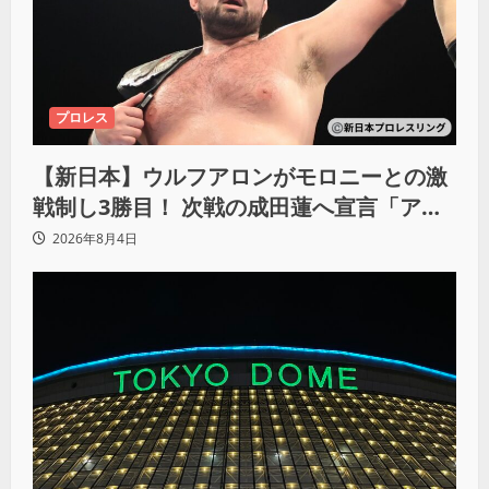
プロレス
【新日本】ウルフアロンがモロニーとの激
戦制し3勝目！ 次戦の成田蓮へ宣言「アイ
ツの王道を俺の王道でぶち壊す」
2026年8月4日