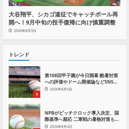
大谷翔平、シカゴ遠征でキャッチボール再
開へ！9月中旬の投手復帰に向け慎重調整
2026年8月3日
トレンド
第108回甲子園が今日開幕 酷暑対策
への評価やドーム開催論などSNSで
議論も
2026年8月5日
1
NPBがピッチクロック導入決定、国
際基準へ順応 二軍戦の暑熱対策も柔
軟運用へ
2026年8月4日