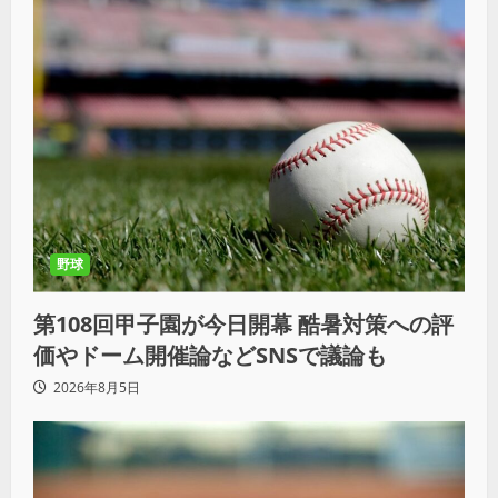
野球
第108回甲子園が今日開幕 酷暑対策への評
価やドーム開催論などSNSで議論も
2026年8月5日