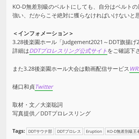
KO-D無差別級のベルトにしても、自分はベルト
強い、だからこそ絶対に獲らなければいけないと
＜インフォメーション＞
3.28後楽園ホール「Judgement2021～D
詳細は
DDTプロレスリング公式サイト
をご確認下
また3.28後楽園ホール大会は動画配信サービス
WR
樋口和貞
Twitter
取材・文／大楽聡詞
写真提供／DDTプロレスリング
Tags:
DDTサウナ部
DDTプロレス
Eruption
KO-D無差別級王