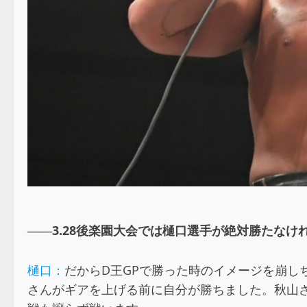
――3.28後楽園大会では樋口選手が絶対勝たな
樋口：
だからD王GPで勝った時のイメージを崩し
さんがギアを上げる前に自分が勝ちました。秋山