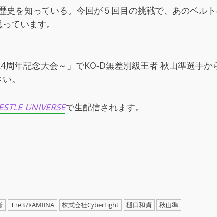
の歴史を知っている。今回が５回目の挑戦で、あのベル
思っています。
DT旗揚げ24周年記念大会～」でKO-D無差別級王者 秋山
さい。
ESTLE UNIVERSE
で生配信されます。
者
The37KAMIINA
株式会社CyberFight
樋口和貞
秋山準