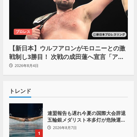
プロレス
【新日本】ウルフアロンがモロニーとの激
戦制し3勝目！ 次戦の成田蓮へ宣言「アイ
ツの王道を俺の王道でぶち壊す」
2026年8月4日
トレンド
連盟報告も遅れ今夏の国際大会辞退
五輪銀メダリスト本多灯が危険運転
致傷で起訴
2026年8月7日
1