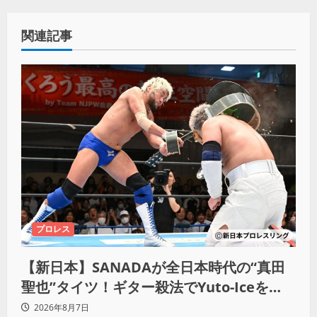
関連記事
プロレス
【新日本】SANADAが全日本時代の“真田
聖也”タイツ！ギター殺法でYuto-Iceを
KO「俺と闘う時は考えろ。感じるな」
2026年8月7日