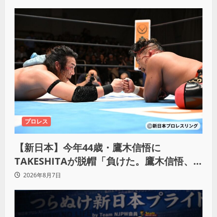
プロレス
【新日本】今年44歳・鷹木信悟に
TAKESHITAが脱帽「負けた。鷹木信悟、
強いわ！」
2026年8月7日