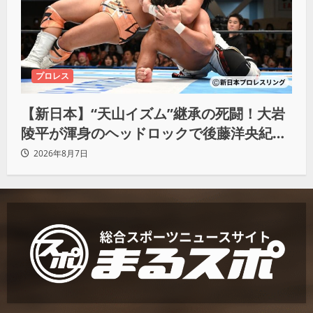
プロレス
【新日本】“天山イズム”継承の死闘！大岩
陵平が渾身のヘッドロックで後藤洋央紀か
らタップ奪取 執念の「リベンジ＆4勝目」
2026年8月7日