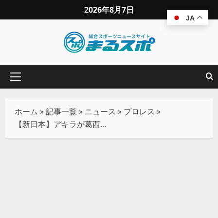
2026年8月7日
JA
ホーム
»
記事一覧
»
ニュース
»
プロレス
»
【新日本】アキラが葛西純との“狂気流血戦”を制す！ 竹串、フォーク乱舞の末にカリスマ撃破で「BOSJ制覇」を宣言