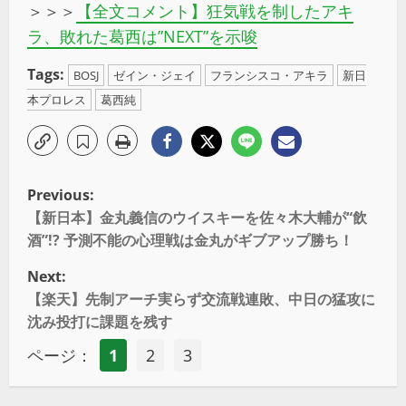
＞＞＞
【全文コメント】狂気戦を制したアキ
ラ、敗れた葛西は”NEXT”を示唆
Tags:
BOSJ
ゼイン・ジェイ
フランシスコ・アキラ
新日
本プロレス
葛西純
Previous:
【新日本】金丸義信のウイスキーを佐々木大輔が“飲
酒”!? 予測不能の心理戦は金丸がギブアップ勝ち！
Next:
【楽天】先制アーチ実らず交流戦連敗、中日の猛攻に
沈み投打に課題を残す
ページ：
1
2
3