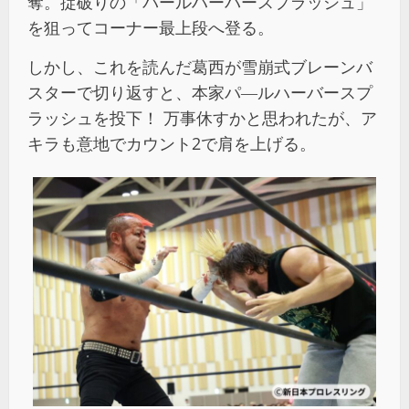
奪。掟破りの「パールハーバースプラッシュ」
を狙ってコーナー最上段へ登る。
しかし、これを読んだ葛西が雪崩式ブレーンバ
スターで切り返すと、本家パ―ルハーバースプ
ラッシュを投下！ 万事休すかと思われたが、ア
キラも意地でカウント2で肩を上げる。