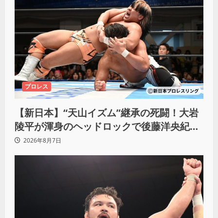
プロレス
【新日本】“天山イズム”継承の死闘！大岩
陵平が渾身のヘッドロックで後藤洋央紀か
らタップ奪取 執念の「リベンジ＆4勝目」
2026年8月7日