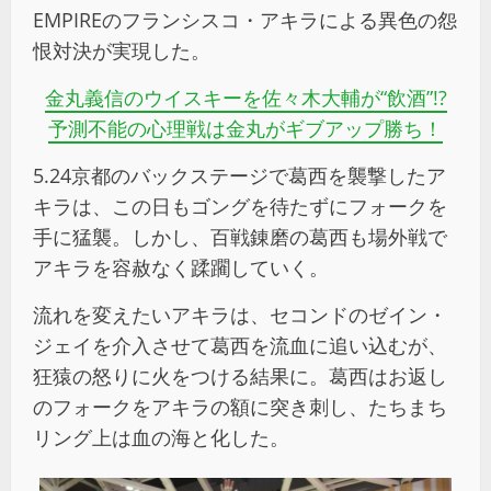
EMPIREのフランシスコ・アキラによる異色の怨
恨対決が実現した。
金丸義信のウイスキーを佐々木大輔が“飲酒”!?
予測不能の心理戦は金丸がギブアップ勝ち！
5.24京都のバックステージで葛西を襲撃したア
キラは、この日もゴングを待たずにフォークを
手に猛襲。しかし、百戦錬磨の葛西も場外戦で
アキラを容赦なく蹂躙していく。
流れを変えたいアキラは、セコンドのゼイン・
ジェイを介入させて葛西を流血に追い込むが、
狂猿の怒りに火をつける結果に。葛西はお返し
のフォークをアキラの額に突き刺し、たちまち
リング上は血の海と化した。