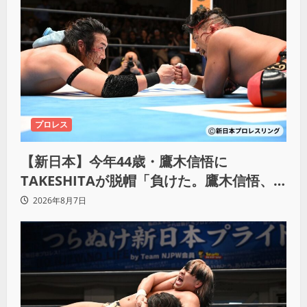
プロレス
【新日本】今年44歳・鷹木信悟に
TAKESHITAが脱帽「負けた。鷹木信悟、
強いわ！」
2026年8月7日