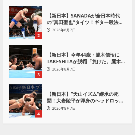
【新日本】SANADAが全日本時代
の“真田聖也”タイツ！ギター殺法で
Yuto-IceをKO「俺と闘う時は考え
2026年8月7日
ろ。感じるな」
2
【新日本】今年44歳・鷹木信悟に
TAKESHITAが脱帽「負けた。鷹木信
悟、強いわ！」
2026年8月7日
3
【新日本】“天山イズム”継承の死
闘！大岩陵平が渾身のヘッドロック
で後藤洋央紀からタップ奪取 執念の
2026年8月7日
「リベンジ＆4勝目」
4