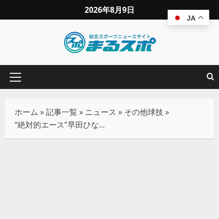
2026年8月9日
JA
ホーム
»
記事一覧
»
ニュース
»
その他球技
»
“絶対的エース”早田ひなの歩みと、パリで見せた「執念の銅メダル」