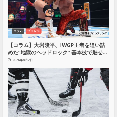
コラム
プロレス
【コラム】大岩陵平、IWGP王者を追い詰
めた“地獄のヘッドロック” 基本技で魅せた
G1の新たな衝撃
2026年8月2日