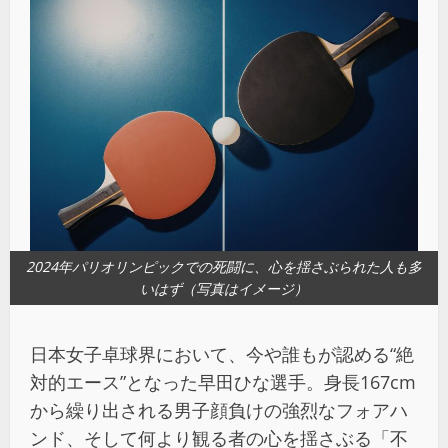
2024年パリオリンピックでの死闘に、心を揺さぶられた人も多
いはず（写真はイメージ）
日本女子卓球界において、今や誰もが認める“絶
対的エース”となった早田ひな選手。身長167cm
から繰り出される男子顔負けの強烈なフォアハ
ンド、そして何より観る者の心を揺さぶる「不