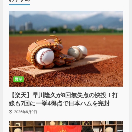
野球
【楽天】早川隆久が8回無失点の快投！打
線も7回に一挙4得点で日本ハムを完封
2026年8月9日