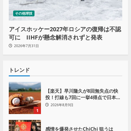
その他球技
アイスホッケー2027年ロシアの復帰は不認
可に IIHFが懸念解消されずと発表
2026年7月31日
トレンド
【楽天】早川隆久が8回無失点の快
投！打線も7回に一挙4得点で日本ハ
ムを完封
2026年8月9日
1
感情を爆発させたChiChi 狙うは