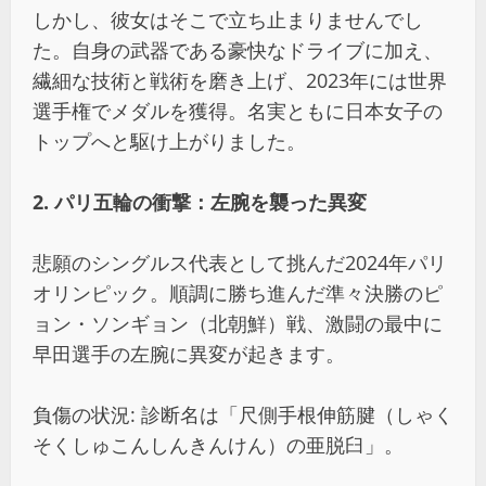
しかし、彼女はそこで立ち止まりませんでし
た。自身の武器である豪快なドライブに加え、
繊細な技術と戦術を磨き上げ、2023年には世界
選手権でメダルを獲得。名実ともに日本女子の
トップへと駆け上がりました。
2. パリ五輪の衝撃：左腕を襲った異変
悲願のシングルス代表として挑んだ2024年パリ
オリンピック。順調に勝ち進んだ準々決勝のピ
ョン・ソンギョン（北朝鮮）戦、激闘の最中に
早田選手の左腕に異変が起きます。
負傷の状況: 診断名は「尺側手根伸筋腱（しゃく
そくしゅこんしんきんけん）の亜脱臼」。