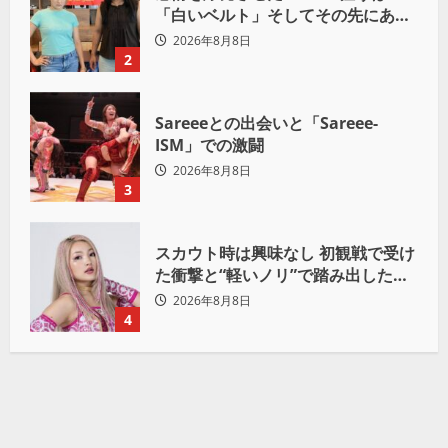
「白いベルト」そしてその先にある
世界へ
2026年8月8日
2
Sareeeとの出会いと「Sareee-
ISM」での激闘
2026年8月8日
3
スカウト時は興味なし 初観戦で受け
た衝撃と“軽いノリ”で踏み出したプ
ロレスへの道
2026年8月8日
4