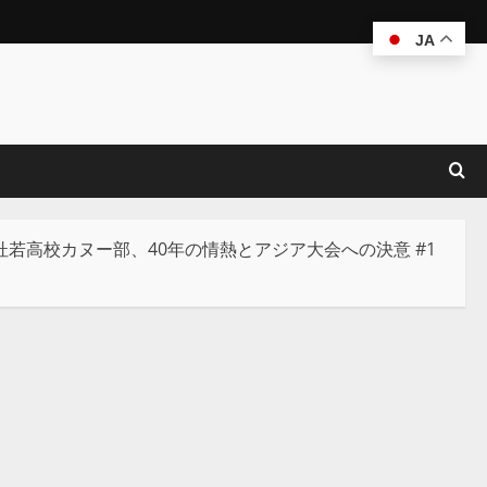
JA
若高校カヌー部、40年の情熱とアジア大会への決意 #1