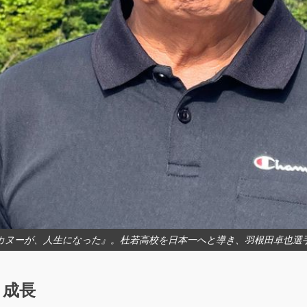
カヌーが、人生になった』。杜若高校を日本一へと導き、羽根田卓也選
と成長