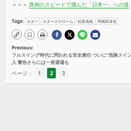
＞＞＞
異例のスピードで掴んだ「日本一」への道
Tags:
カヌー
カヌースラローム
杜若高校
羽根田卓也
Previous:
フルスイング時代に問われる安全責任 ついに“危険スイン
入 警告さらには一発退場も
ページ：
1
2
3