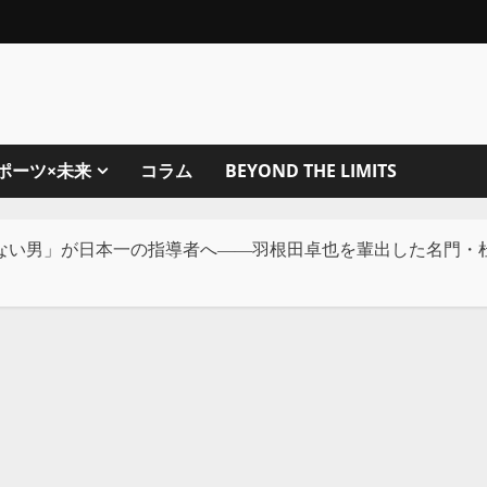
ポーツ×未来
コラム
BEYOND THE LIMITS
ない男」が日本一の指導者へ――羽根田卓也を輩出した名門・杜