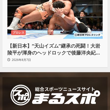
プロレス
【新日本】“天山イズム”継承の死闘！大岩
陵平が渾身のヘッドロックで後藤洋央紀か
らタップ奪取 執念の「リベンジ＆4勝目」
2026年8月7日