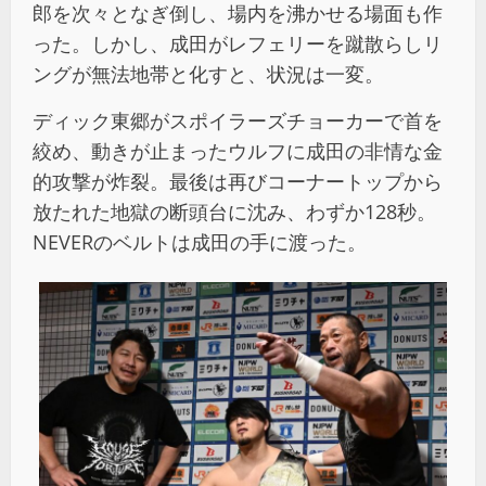
郎を次々となぎ倒し、場内を沸かせる場面も作
った。しかし、成田がレフェリーを蹴散らしリ
ングが無法地帯と化すと、状況は一変。
ディック東郷がスポイラーズチョーカーで首を
絞め、動きが止まったウルフに成田の非情な金
的攻撃が炸裂。最後は再びコーナートップから
放たれた地獄の断頭台に沈み、わずか
128
秒。
NEVER
のベルトは成田の手に渡った。