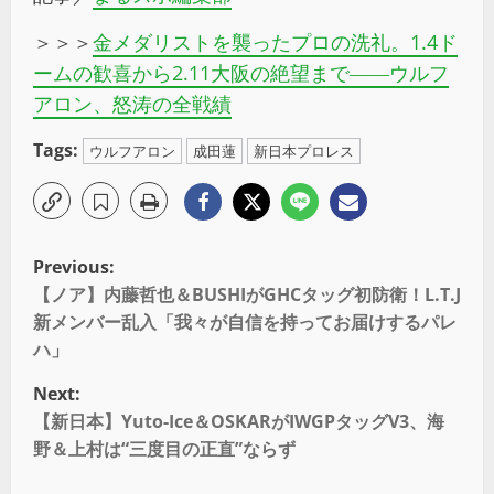
＞＞＞
金メダリストを襲ったプロの洗礼。1.4ド
ームの歓喜から2.11大阪の絶望まで――ウルフ
アロン、怒涛の全戦績
Tags:
ウルフアロン
成田蓮
新日本プロレス
Previous:
【ノア】内藤哲也＆BUSHIがGHCタッグ初防衛！L.T.J
新メンバー乱入「我々が自信を持ってお届けするパレ
ハ」
Next:
【新日本】Yuto-Ice＆OSKARがIWGPタッグV3、海
野＆上村は“三度目の正直”ならず