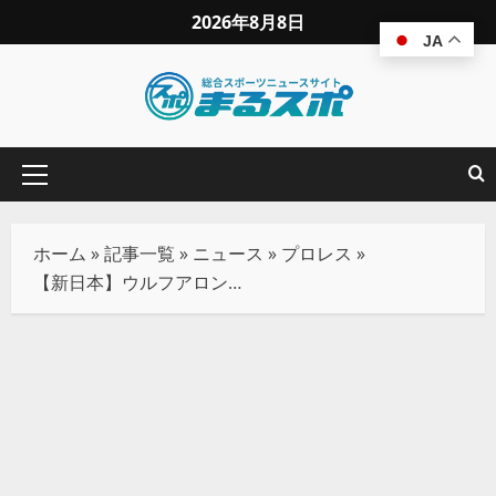
2026年8月8日
JA
ホーム
»
記事一覧
»
ニュース
»
プロレス
»
【新日本】ウルフアロン、悪夢の128秒で王座陥落！成田蓮「H.O.T第2章」の幕開けを宣言