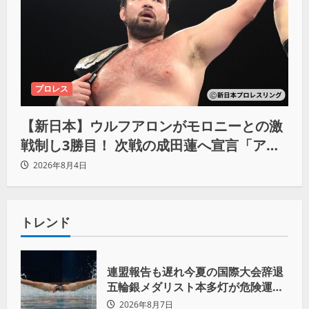
プロレス
【新日本】ウルフアロンがモロニーとの激
戦制し3勝目！ 次戦の成田蓮へ宣言「アイ
ツの王道を俺の王道でぶち壊す」
2026年8月4日
トレンド
連盟報告も遅れ今夏の国際大会辞退
五輪銀メダリスト本多灯が危険運転
致傷で起訴
2026年8月7日