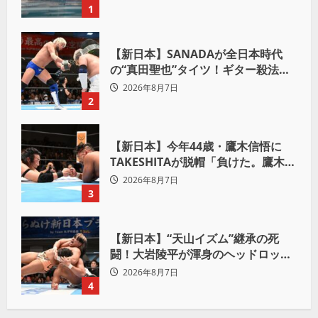
1
【新日本】SANADAが全日本時代
の“真田聖也”タイツ！ギター殺法で
Yuto-IceをKO「俺と闘う時は考え
2026年8月7日
ろ。感じるな」
2
【新日本】今年44歳・鷹木信悟に
TAKESHITAが脱帽「負けた。鷹木信
悟、強いわ！」
2026年8月7日
3
【新日本】“天山イズム”継承の死
闘！大岩陵平が渾身のヘッドロック
で後藤洋央紀からタップ奪取 執念の
2026年8月7日
「リベンジ＆4勝目」
4