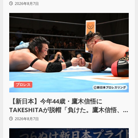
KO「俺と闘う時は考えろ。感じるな」
2026年8月7日
プロレス
【新日本】今年44歳・鷹木信悟に
TAKESHITAが脱帽「負けた。鷹木信悟、
強いわ！」
2026年8月7日