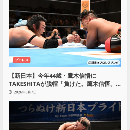
プロレス
【新日本】今年44歳・鷹木信悟に
TAKESHITAが脱帽「負けた。鷹木信悟、
強いわ！」
2026年8月7日