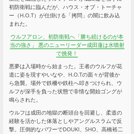
初防衛戦に臨んだが、ハウス・オブ・トーチャ
ー（H.O.T）が仕掛ける「拷問」の闇に飲み込
まれた。
ウルフアロン、初防衛戦へ「勝ち続けるのが本
当の強さ」 悪のニューリーダー成田蓮は水噴射
で挑発！
悪夢は入場時から始まった。王者のウルフが花
道に姿を現すやいなや、H.O.Tの面々が背後か
ら急襲。場外で鉄柵や鉄柱へ叩きつけられ、ウ
ルフが深手を負った状態で非情な開始ゴングが
鳴らされた。
ウルフは成田の地獄の断頭台を回避し、柔道の
経験を活かした体落としやアングルスラムで反
撃。圧倒的なパワーでDOUKI、SHO、高橋裕二