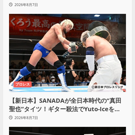
2026年8月7日
プロレス
【新日本】SANADAが全日本時代の“真田
聖也”タイツ！ギター殺法でYuto-Iceを
KO「俺と闘う時は考えろ。感じるな」
2026年8月7日