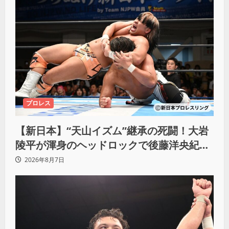
プロレス
【新日本】“天山イズム”継承の死闘！大岩
陵平が渾身のヘッドロックで後藤洋央紀か
らタップ奪取 執念の「リベンジ＆4勝目」
2026年8月7日