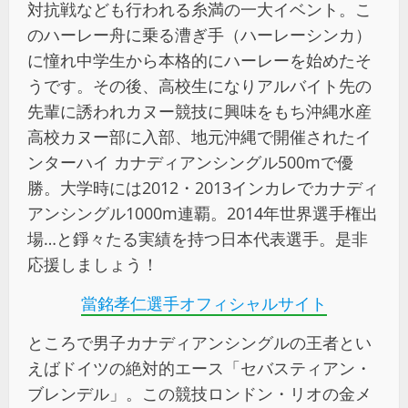
対抗戦なども行われる糸満の一大イベント。こ
のハーレー舟に乗る漕ぎ手（ハーレーシンカ）
に憧れ中学生から本格的にハーレーを始めたそ
うです。その後、高校生になりアルバイト先の
先輩に誘われカヌー競技に興味をもち沖縄水産
高校カヌー部に入部、地元沖縄で開催されたイ
ンターハイ カナディアンシングル500mで優
勝。大学時には2012・2013インカレでカナディ
アンシングル1000m連覇。2014年世界選手権出
場…と錚々たる実績を持つ日本代表選手。是非
応援しましょう！
當銘孝仁選手オフィシャルサイト
ところで男子カナディアンシングルの王者とい
えばドイツの絶対的エース「セバスティアン・
ブレンデル」。この競技ロンドン・リオの金メ