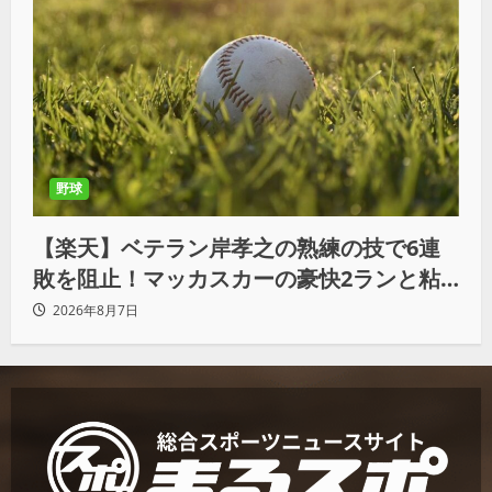
野球
【楽天】ベテラン岸孝之の熟練の技で6連
敗を阻止！マッカスカーの豪快2ランと粘
りの継投でオリックスを破る
2026年8月7日