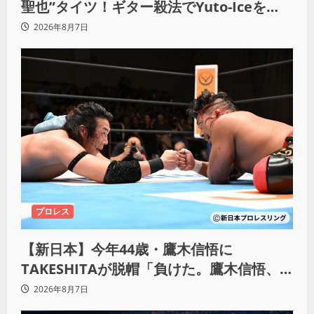
聖也”タイツ！ギター殺法でYuto-Iceを
KO「俺と闘う時は考えろ。感じるな」
2026年8月7日
プロレス
【新日本】今年44歳・鷹木信悟に
TAKESHITAが脱帽「負けた。鷹木信悟、
強いわ！」
2026年8月7日