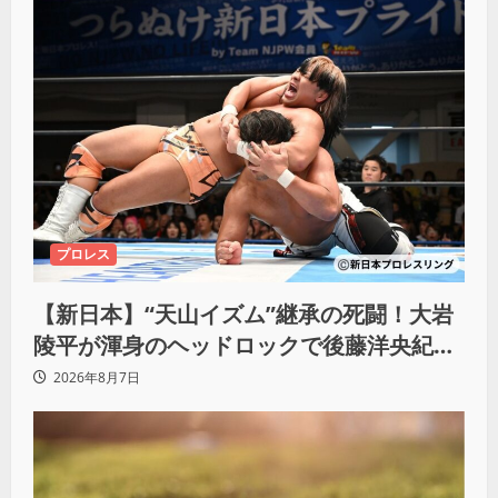
プロレス
【新日本】“天山イズム”継承の死闘！大岩
陵平が渾身のヘッドロックで後藤洋央紀か
らタップ奪取 執念の「リベンジ＆4勝目」
2026年8月7日