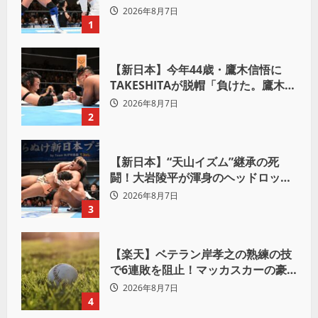
Yuto-IceをKO「俺と闘う時は考え
2026年8月7日
ろ。感じるな」
1
【新日本】今年44歳・鷹木信悟に
TAKESHITAが脱帽「負けた。鷹木信
悟、強いわ！」
2026年8月7日
2
【新日本】“天山イズム”継承の死
闘！大岩陵平が渾身のヘッドロック
で後藤洋央紀からタップ奪取 執念の
2026年8月7日
「リベンジ＆4勝目」
3
【楽天】ベテラン岸孝之の熟練の技
で6連敗を阻止！マッカスカーの豪
快2ランと粘りの継投でオリックス
2026年8月7日
を破る
4