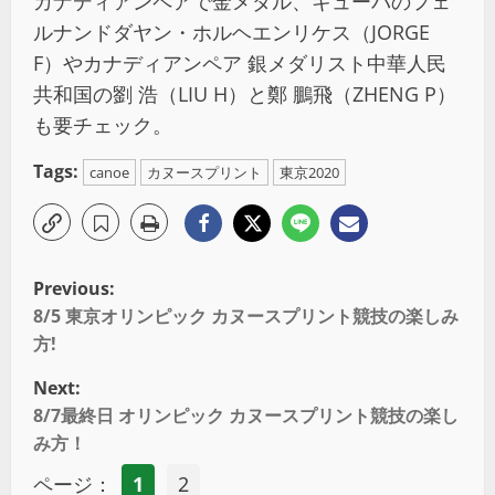
カナディアンペアで金メダル、キューバのフェ
ルナンドダヤン・ホルヘエンリケス（JORGE
F）やカナディアンペア 銀メダリスト中華人民
共和国の劉 浩（LIU H）と鄭 鵬飛（ZHENG P）
も要チェック。
Tags:
canoe
カヌースプリント
東京2020
Previous:
8/5 東京オリンピック カヌースプリント競技の楽しみ
方!
Next:
8/7最終日 オリンピック カヌースプリント競技の楽し
み方！
ページ：
1
2