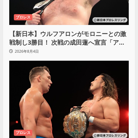
プロレス
【新日本】ウルフアロンがモロニーとの激
戦制し3勝目！ 次戦の成田蓮へ宣言「アイ
ツの王道を俺の王道でぶち壊す」
2026年8月4日
プロレス