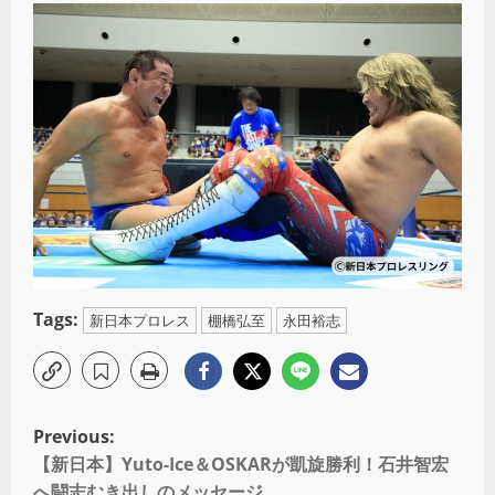
Tags:
新日本プロレス
棚橋弘至
永田裕志
Previous:
【新日本】Yuto-Ice＆OSKARが凱旋勝利！石井智宏
へ闘志むき出しのメッセージ