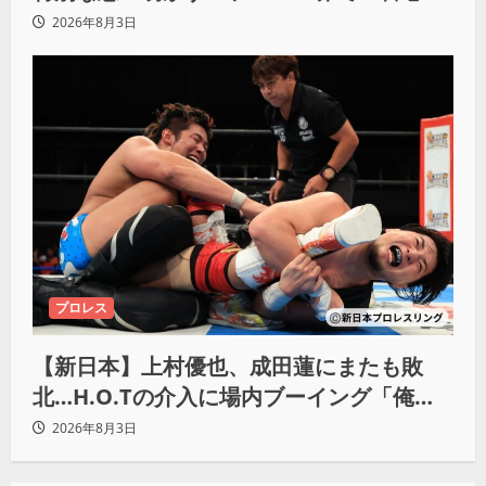
響きました」
2026年8月3日
プロレス
【新日本】上村優也、成田蓮にまたも敗
北…H.O.Tの介入に場内ブーイング「俺が
闘いたい蓮じゃない！」
2026年8月3日