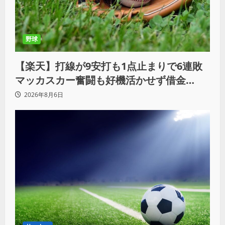
野球
【楽天】打線が9安打も1点止まりで6連敗
マッカスカー奮闘も好機活かせず借金
「22」
2026年8月6日