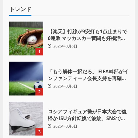
トレンド
【楽天】打線が9安打も1点止まりで
6連敗 マッカスカー奮闘も好機活か
せず借金「22」
2026年8月6日
1
「もう解体一択だろ」 FIFA幹部がイ
ンファンティーノ会長支持を再確認
も 批判収まらず
2026年8月6日
2
ロシアフィギュア勢が日本大会で復
帰か ISU方針転換で波紋、SNSでは
賛否両論
2026年8月6日
3