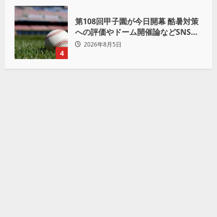
第108回甲子園が今日開幕 酷暑対策
への評価やドーム開催論などSNSで
議論も
2026年8月5日
4