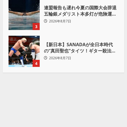
連盟報告も遅れ今夏の国際大会辞退
五輪銀メダリスト本多灯が危険運転
致傷で起訴
2026年8月7日
3
【新日本】SANADAが全日本時代
の“真田聖也”タイツ！ギター殺法で
Yuto-IceをKO「俺と闘う時は考え
2026年8月7日
ろ。感じるな」
4