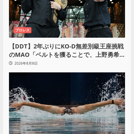
プロレス
【DDT】2年ぶりにKO-D無差別級王座挑戦
のMAO「ベルトを獲ることで、上野勇希
とMAOで一時代あったんだよって残した
2026年8月8日
い」