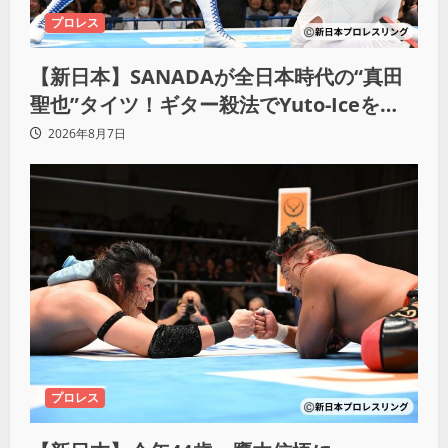
プロレス
【新日本】SANADAが全日本時代の“真田
聖也”タイツ！ギター殺法でYuto-Iceを
KO「俺と闘う時は考えろ。感じるな」
2026年8月7日
プロレス