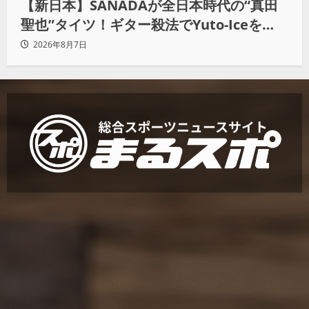
【新日本】SANADAが全日本時代の“真田
聖也”タイツ！ギター殺法でYuto-Iceを
KO「俺と闘う時は考えろ。感じるな」
2026年8月7日