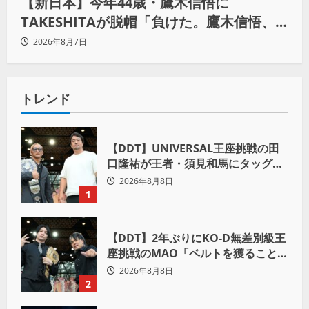
【新日本】今年44歳・鷹木信悟に
TAKESHITAが脱帽「負けた。鷹木信悟、
強いわ！」
2026年8月7日
トレンド
【DDT】UNIVERSAL王座挑戦の田
口隆祐が王者・須見和馬にタッグ結
成ラブコール！「この試合が終わっ
2026年8月8日
た後は、丸刈りブラザーズで一緒に
1
やっていただければ」
【DDT】2年ぶりにKO-D無差別級王
座挑戦のMAO「ベルトを獲ること
で、上野勇希とMAOで一時代あった
2026年8月8日
んだよって残したい」
2