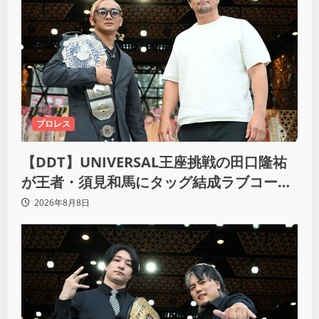
プロレス
【DDT】UNIVERSAL王座挑戦の田口隆祐
が王者・須見和馬にタッグ結成ラブコー
ル！「この試合が終わった後は、丸刈りブ
2026年8月8日
ラザーズで一緒にやっていただければ」