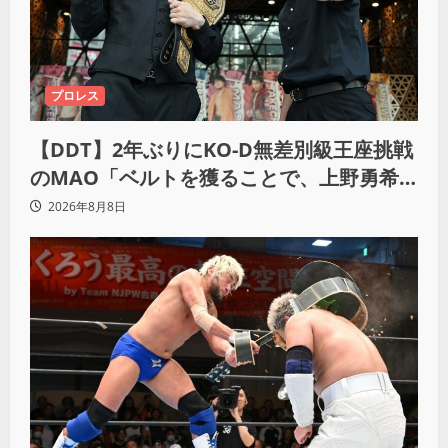
プロレス
【DDT】2年ぶりにKO-D無差別級王座挑戦
のMAO「ベルトを獲ることで、上野勇希
とMAOで一時代あったんだよって残した
2026年8月8日
い」