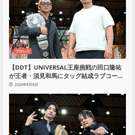
プロレス
【DDT】UNIVERSAL王座挑戦の田口隆祐
が王者・須見和馬にタッグ結成ラブコー
ル！「この試合が終わった後は、丸刈りブ
2026年8月8日
ラザーズで一緒にやっていただければ」