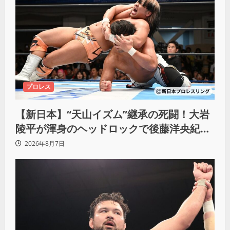
プロレス
【新日本】“天山イズム”継承の死闘！大岩
陵平が渾身のヘッドロックで後藤洋央紀か
らタップ奪取 執念の「リベンジ＆4勝目」
2026年8月7日