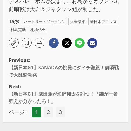
デスバレーボムが決まり、村島からカウント3。
前哨戦は大岩＆ジャクソン組が制した。
Tags:
ハートリー・ジャクソン
大岩陵平
新日本プロレス
村島克哉
棚橋弘至
Previous:
【新日本G1】SANADAの挑発にタイチ激怒！前哨戦
で大乱闘勃発
Next:
【新日本G1】成田蓮が海野翔太を討つ！「誰が一番
強えか分かったろ！」
ページ：
1
2
3