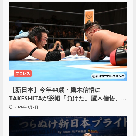
プロレス
【新日本】今年44歳・鷹木信悟に
TAKESHITAが脱帽「負けた。鷹木信悟、
強いわ！」
2026年8月7日