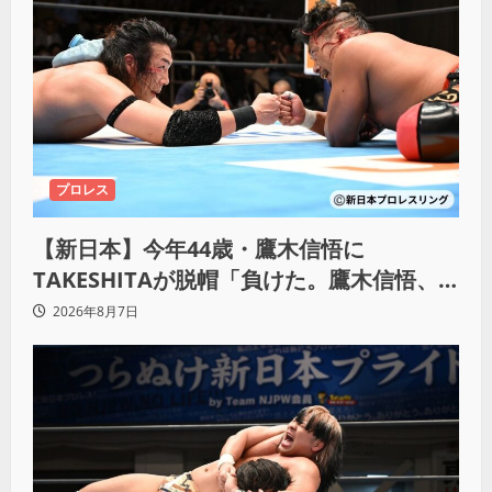
プロレス
【新日本】今年44歳・鷹木信悟に
TAKESHITAが脱帽「負けた。鷹木信悟、
強いわ！」
2026年8月7日