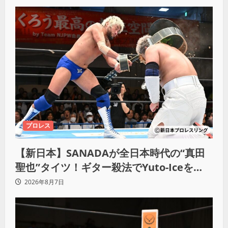
プロレス
【新日本】SANADAが全日本時代の“真田
聖也”タイツ！ギター殺法でYuto-Iceを
KO「俺と闘う時は考えろ。感じるな」
2026年8月7日