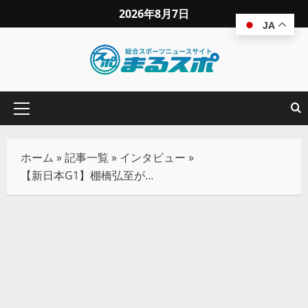
2026年8月7日
JA
ホーム
»
記事一覧
»
インタビュー
»
【新日本G1】棚橋弘至が大岩との前哨戦に敗れるも「G1に再起懸ける」