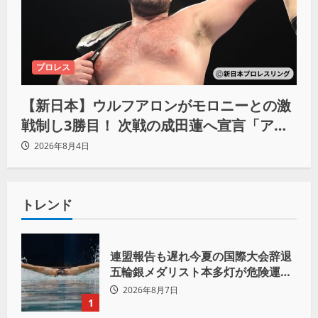
プロレス
【新日本】ウルフアロンがモロニーとの激
戦制し3勝目！ 次戦の成田蓮へ宣言「アイ
ツの王道を俺の王道でぶち壊す」
2026年8月4日
トレンド
連盟報告も遅れ今夏の国際大会辞退
五輪銀メダリスト本多灯が危険運転
致傷で起訴
2026年8月7日
1