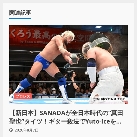
関連記事
プロレス
【新日本】SANADAが全日本時代の“真田
聖也”タイツ！ギター殺法でYuto-Iceを
KO「俺と闘う時は考えろ。感じるな」
2026年8月7日