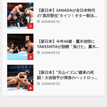
【新日本】SANADAが全日本時代
の“真田聖也”タイツ！ギター殺法で
Yuto-IceをKO「俺と闘う時は考え
2026年8月7日
ろ。感じるな」
2
【新日本】今年44歳・鷹木信悟に
TAKESHITAが脱帽「負けた。鷹木信
悟、強いわ！」
2026年8月7日
3
【新日本】“天山イズム”継承の死
闘！大岩陵平が渾身のヘッドロック
で後藤洋央紀からタップ奪取 執念の
2026年8月7日
「リベンジ＆4勝目」
4