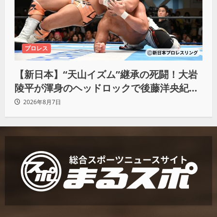
プロレス
【新日本】“天山イズム”継承の死闘！大岩
陵平が渾身のヘッドロックで後藤洋央紀か
らタップ奪取 執念の「リベンジ＆4勝目」
2026年8月7日