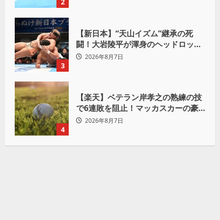
2
【新日本】“天山イズム”継承の死
闘！大岩陵平が渾身のヘッドロック
で後藤洋央紀からタップ奪取 執念の
2026年8月7日
「リベンジ＆4勝目」
3
【楽天】ベテラン岸孝之の熟練の技
で6連敗を阻止！マッカスカーの豪
快2ランと粘りの継投でオリックス
2026年8月7日
を破る
4