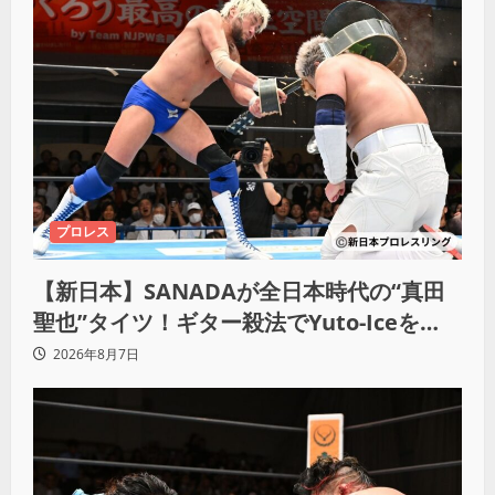
プロレス
【新日本】SANADAが全日本時代の“真田
聖也”タイツ！ギター殺法でYuto-Iceを
KO「俺と闘う時は考えろ。感じるな」
2026年8月7日