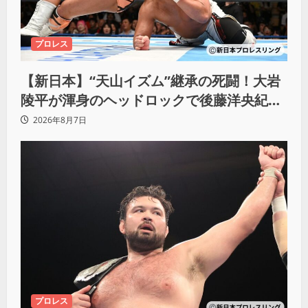
プロレス
【新日本】“天山イズム”継承の死闘！大岩
陵平が渾身のヘッドロックで後藤洋央紀か
らタップ奪取 執念の「リベンジ＆4勝目」
2026年8月7日
プロレス