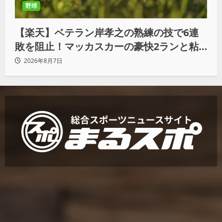
野球
【楽天】ベテラン岸孝之の熟練の技で6連
敗を阻止！マッカスカーの豪快2ランと粘
りの継投でオリックスを破る
2026年8月7日