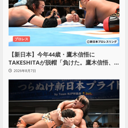
プロレス
【新日本】今年44歳・鷹木信悟に
TAKESHITAが脱帽「負けた。鷹木信悟、
強いわ！」
2026年8月7日