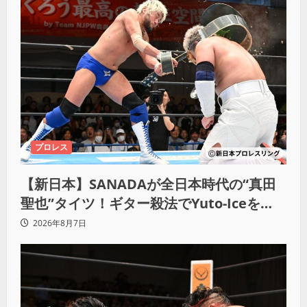
プロレス
【新日本】SANADAが全日本時代の“真田
聖也”タイツ！ギター殺法でYuto-Iceを
KO「俺と闘う時は考えろ。感じるな」
2026年8月7日