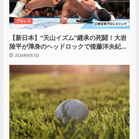
プロレス
【新日本】“天山イズム”継承の死闘！大岩
陵平が渾身のヘッドロックで後藤洋央紀か
らタップ奪取 執念の「リベンジ＆4勝目」
2026年8月7日