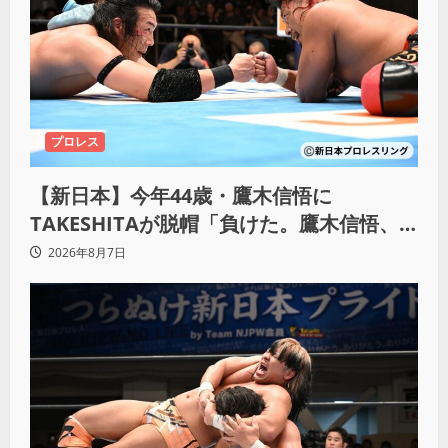
プロレス
【新日本】今年44歳・鷹木信悟に
TAKESHITAが脱帽「負けた。鷹木信悟、
強いわ！」
2026年8月7日