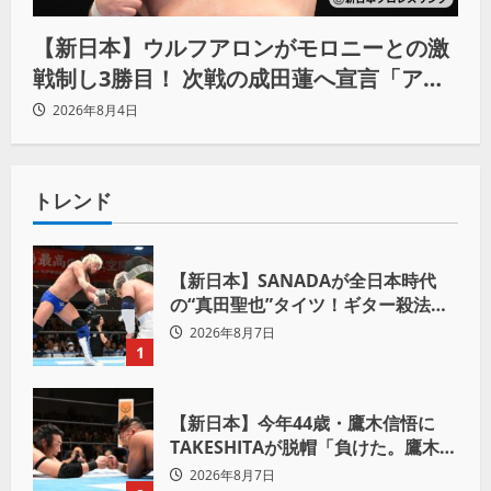
【新日本】ウルフアロンがモロニーとの激
戦制し3勝目！ 次戦の成田蓮へ宣言「アイ
ツの王道を俺の王道でぶち壊す」
2026年8月4日
トレンド
【新日本】SANADAが全日本時代
の“真田聖也”タイツ！ギター殺法で
Yuto-IceをKO「俺と闘う時は考え
2026年8月7日
ろ。感じるな」
1
【新日本】今年44歳・鷹木信悟に
TAKESHITAが脱帽「負けた。鷹木信
悟、強いわ！」
2026年8月7日