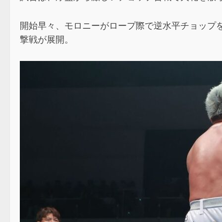
開始早々、モロニーがロープ際で逆水平チョップを見
撃戦が展開。