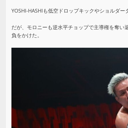
YOSHI-HASHIも低空ドロップキックやショ
だが、モロニーも逆水平チョップで主導権を奪い
負をかけた。