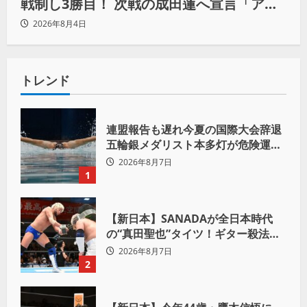
戦制し3勝目！ 次戦の成田蓮へ宣言「アイ
ツの王道を俺の王道でぶち壊す」
2026年8月4日
トレンド
連盟報告も遅れ今夏の国際大会辞退
五輪銀メダリスト本多灯が危険運転
致傷で起訴
2026年8月7日
1
【新日本】SANADAが全日本時代
の“真田聖也”タイツ！ギター殺法で
Yuto-IceをKO「俺と闘う時は考え
2026年8月7日
ろ。感じるな」
2