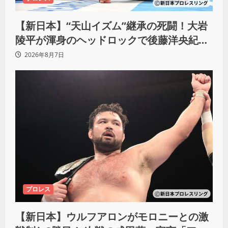
【新日本】“天山イズム”継承の死闘！大岩
陵平が渾身のヘッドロックで後藤洋央紀か
らタップ奪取 執念の「リベンジ＆4勝目」
2026年8月7日
プロレス
【新日本】ウルフアロンがモロニーとの激