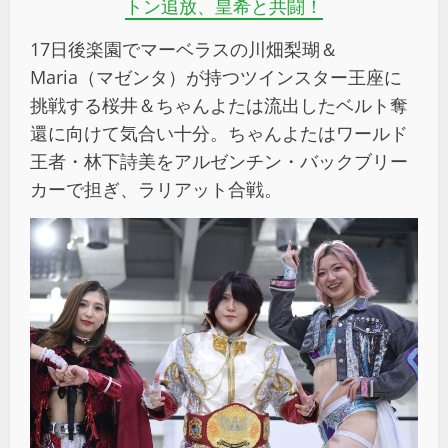
トン追放、皇希と共闘！
17日後楽園でマーベラスの川畑梨瑚＆
Maria（マゼンタ）が持つツインスター王座に
挑戦する桜井＆ちゃんよたは流出したベルト奪
還に向けて気合い十分。ちゃんよたはワールド
王者・林下詩美をアルゼンチン・バックブリー
カーで担ぎ、ラリアット合戦。