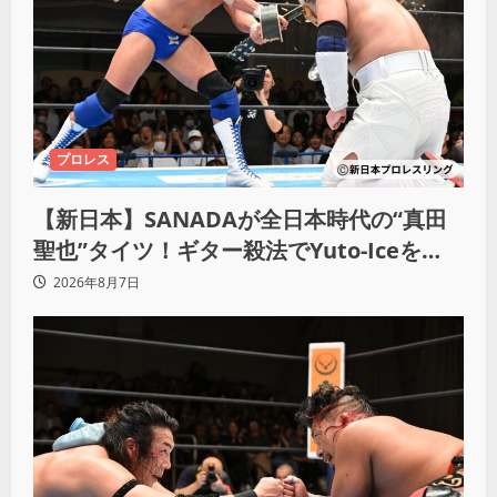
プロレス
【新日本】SANADAが全日本時代の“真田
聖也”タイツ！ギター殺法でYuto-Iceを
KO「俺と闘う時は考えろ。感じるな」
2026年8月7日