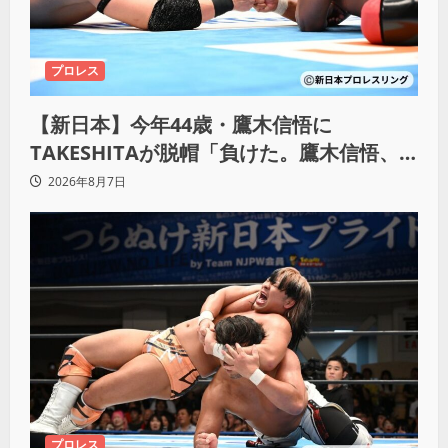
プロレス
【新日本】今年44歳・鷹木信悟に
TAKESHITAが脱帽「負けた。鷹木信悟、
強いわ！」
2026年8月7日
プロレス