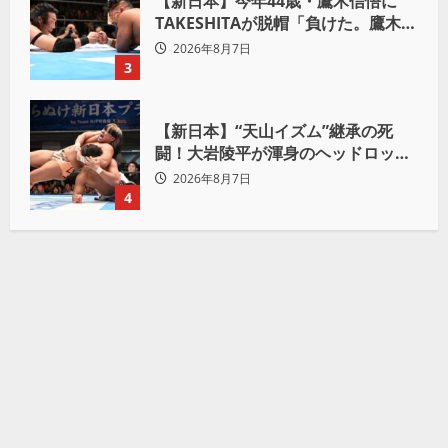
【新日本】今年44歳・鷹木信悟に
TAKESHITAが脱帽「負けた。鷹木信
悟、強いわ！」
2026年8月7日
3
【新日本】“天山イズム”継承の死
闘！大岩陵平が渾身のヘッドロック
で後藤洋央紀からタップ奪取 執念の
2026年8月7日
「リベンジ＆4勝目」
4