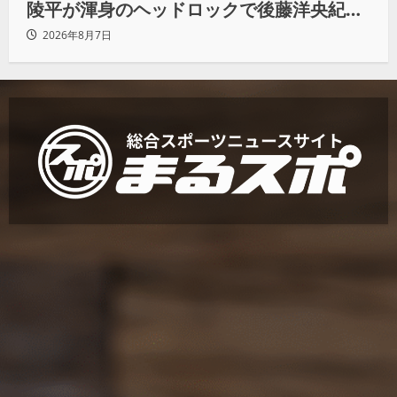
陵平が渾身のヘッドロックで後藤洋央紀か
らタップ奪取 執念の「リベンジ＆4勝目」
2026年8月7日