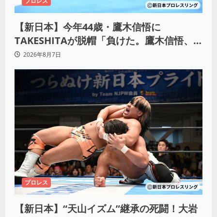
プロレス
【新日本】今年44歳・鷹木信悟に
TAKESHITAが脱帽「負けた。鷹木信悟、
強いわ！」
2026年8月7日
プロレス
【新日本】“天山イズム”継承の死闘！大岩