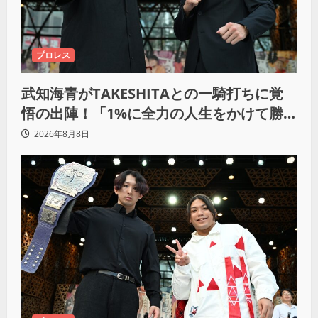
プロレス
武知海青がTAKESHITAとの一騎打ちに覚
悟の出陣！「1%に全力の人生をかけて勝
ちにいきたい」
2026年8月8日