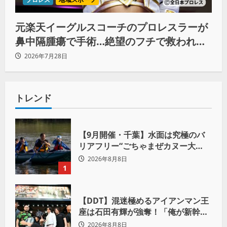
元楽天イーグルスコーチのプロレスラーが
鼻中隔腫瘍で手術…絶望のフチで救われた
リーダーの言葉
2026年7月28日
トレンド
【9月開催・千葉】水面は究極のバ
リアフリー“ごちゃまぜカヌー大
会”が目指す「誰もが主役になれる地
2026年8月8日
域共生社会」
1
【DDT】混迷極めるアイアンマン王
座は石田有輝が強奪！「俺が新幹線
の切符を手に入れるからな！逃げ切
2026年8月8日