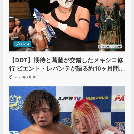
プロレス
【DDT】期待と葛藤が交錯したメキシコ修
行 ビエント・レバンテが語る約10ヶ月間の
苦悩「くすぶっている自分に腹を立ててい
2026年7月30日
る」