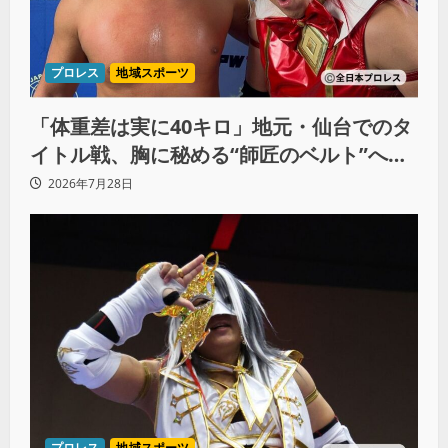
プロレス
地域スポーツ
「体重差は実に40キロ」地元・仙台でのタ
イトル戦、胸に秘める“師匠のベルト”への
想いと同期決戦への決意
2026年7月28日
プロレス
地域スポーツ