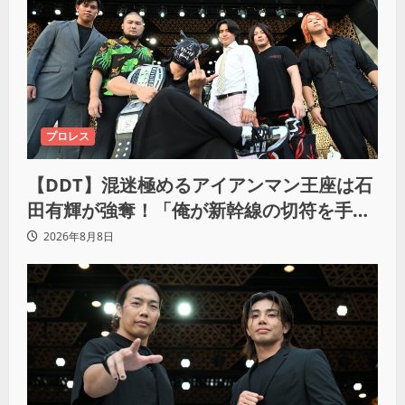
プロレス
【DDT】混迷極めるアイアンマン王座は石
田有輝が強奪！「俺が新幹線の切符を手に
入れるからな！逃げ切るぞ」
2026年8月8日