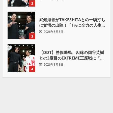
るぞ」
2
武知海青がTAKESHITAとの一騎打ち
に覚悟の出陣！「1%に全力の人生を
かけて勝ちにいきたい」
2026年8月8日
3
【DDT】勝俣瞬馬、因縁の岡谷英樹
との3度目のEXTREME王座戦に「僕
が本当の岡谷英樹を引き出して獲り
2026年8月8日
たい」
4