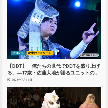
プロレス
次世代アスリート
【DDT】「俺たちの世代でDDTを盛り上げ
る」―17歳・佐藤大地が語るユニットの絆
とシングル王座への飽くなき野望
2026年7月31日