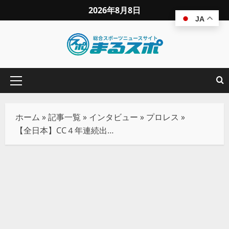
2026年8月8日
JA
ホーム
»
記事一覧
»
インタビュー
»
プロレス
»
【全日本】CC４年連続出場の本田竜輝「CC初制覇し青柳優馬の史上最年少記録を更新する」