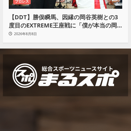
プロレス
【DDT】勝俣瞬馬、因縁の岡谷英樹との3
度目のEXTREME王座戦に「僕が本当の岡
谷英樹を引き出して獲りたい」
2026年8月8日