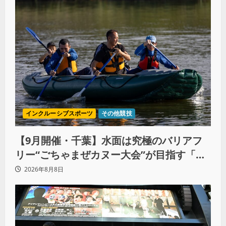
インクルーシブスポーツ
その他競技
【9月開催・千葉】水面は究極のバリアフ
リー“ごちゃまぜカヌー大会”が目指す「誰
もが主役になれる地域共生社会」
2026年8月8日