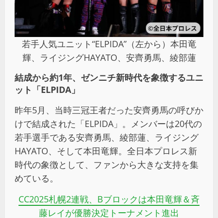
若手人気ユニット“ELPIDA”（左から）本田竜
輝、ライジングHAYATO、安齊勇馬、綾部蓮
結成から約1年、ゼンニチ新時代を象徴するユニ
ット「ELPIDA」
昨年5月、当時三冠王者だった安齊勇馬の呼びか
けで結成された「ELPIDA」。メンバーは20代の
若手選手である安齊勇馬、綾部蓮、ライジング
HAYATO、そして本田竜輝。全日本プロレス新
時代の象徴として、ファンから大きな支持を集
めている。
CC2025札幌2連戦、Bブロックは本田竜輝＆斉
藤レイが優勝決定トーナメント進出