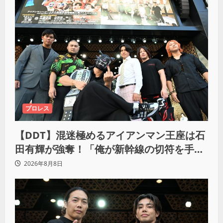
プロレス
【DDT】混迷極めるアイアンマン王座は石
田有輝が強奪！「俺が新幹線の切符を手に
入れるからな！逃げ切るぞ」
2026年8月8日