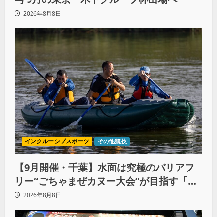
2026年8月8日
インクルーシブスポーツ
その他競技
【9月開催・千葉】水面は究極のバリアフ
リー“ごちゃまぜカヌー大会”が目指す「誰
もが主役になれる地域共生社会」
2026年8月8日