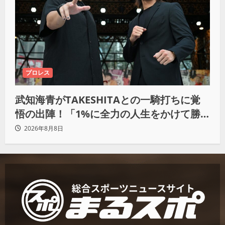
プロレス
武知海青がTAKESHITAとの一騎打ちに覚
悟の出陣！「1%に全力の人生をかけて勝
ちにいきたい」
2026年8月8日