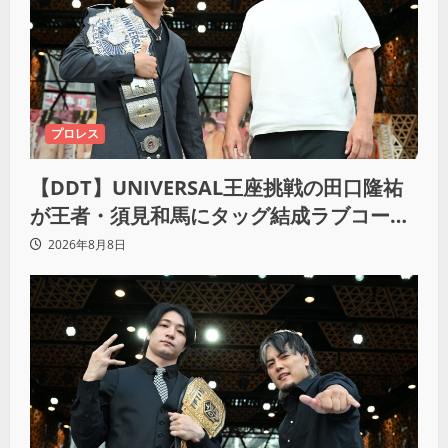
プロレス
【DDT】UNIVERSAL王座挑戦の田口隆祐
が王者・須見和馬にタッグ結成ラブコー
ル！「この試合が終わった後は、丸刈りブ
2026年8月8日
ラザーズで一緒にやっていただければ」