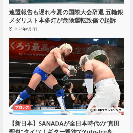
連盟報告も遅れ今夏の国際大会辞退 五輪銀
メダリスト本多灯が危険運転致傷で起訴
2026年8月7日
プロレス
【新日本】SANADAが全日本時代の“真田
聖也”タイツ！ギター殺法でYuto-Iceを