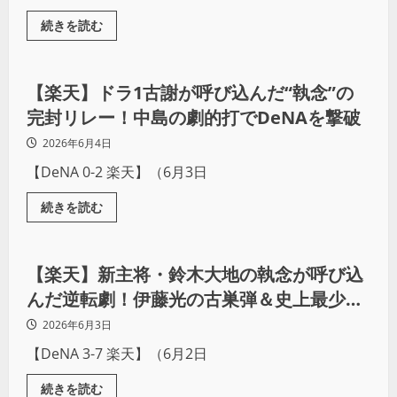
続きを読む
野球
【楽天】ドラ1古謝が呼び込んだ“執念”の
完封リレー！中島の劇的打でDeNAを撃破
2026年6月4日
【DeNA 0-2 楽天】（6月3日
続きを読む
野球
【楽天】新主将・鈴木大地の執念が呼び込
んだ逆転劇！伊藤光の古巣弾＆史上最少通
算31号での12球団制覇で連敗を6で止める
2026年6月3日
【DeNA 3-7 楽天】（6月2日
続きを読む