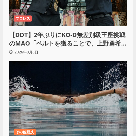
プロレス
【DDT】2年ぶりにKO-D無差別級王座挑戦
のMAO「ベルトを獲ることで、上野勇希
とMAOで一時代あったんだよって残した
2026年8月8日
い」
その他競技