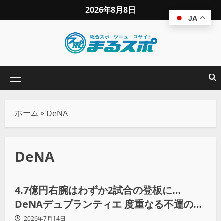
2026年8月8日
JA
ホーム
»
DeNA
DeNA
コラム
野球
4.7億円右腕はわずか2試合の登板に…
DeNAデュプランティエ 度重なる不運の末
に退団
2026年7月14日