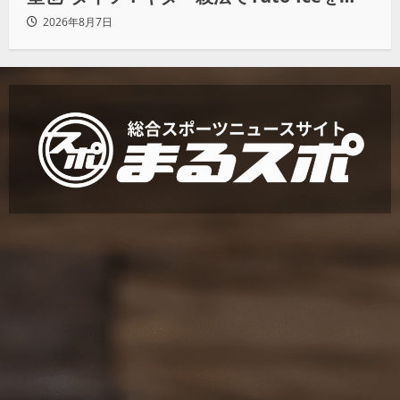
KO「俺と闘う時は考えろ。感じるな」
2026年8月7日