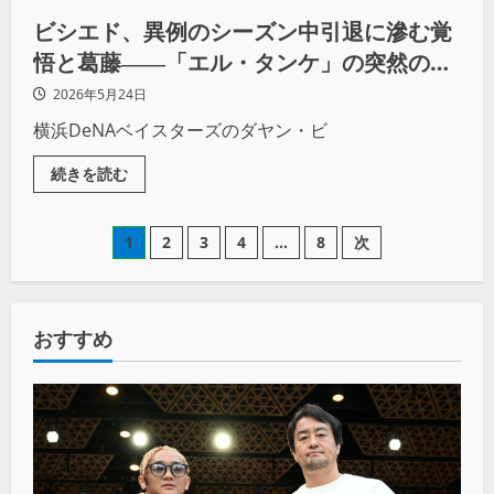
ビシエド、異例のシーズン中引退に滲む覚
悟と葛藤――「エル・タンケ」の突然の幕
引き
2026年5月24日
横浜DeNAベイスターズのダヤン・ビ
続きを読む
1
2
3
4
…
8
次
おすすめ