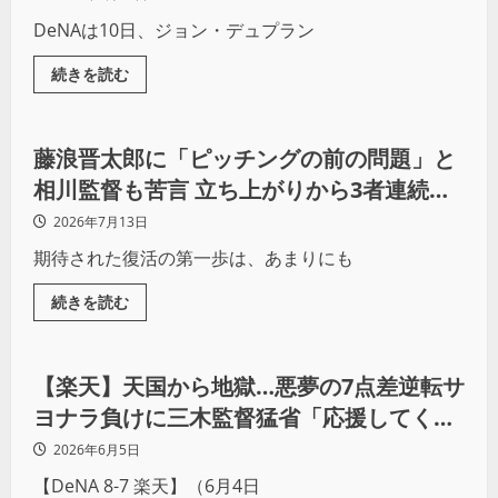
DeNAは10日、ジョン・デュプラン
続きを読む
野球
藤浪晋太郎に「ピッチングの前の問題」と
相川監督も苦言 立ち上がりから3者連続四
球など乱調で即二軍行きの厳しい現実
2026年7月13日
期待された復活の第一歩は、あまりにも
続きを読む
野球
【楽天】天国から地獄…悪夢の7点差逆転サ
ヨナラ負けに三木監督猛省「応援してくれ
るファンに申し訳ない」
2026年6月5日
【DeNA 8-7 楽天】（6月4日