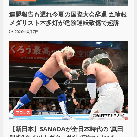
連盟報告も遅れ今夏の国際大会辞退 五輪銀
メダリスト本多灯が危険運転致傷で起訴
2026年8月7日
プロレス
【新日本】SANADAが全日本時代の“真田