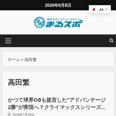
2026年8月8日
JA
ホーム
»
高田繁
高田繁
野球
かつて球界OBも提言した“アドバンテージ
2勝”が実現へ？クライマックスシリーズの
ルール見直しで、試合数増加の可能性も
2026年1月26日