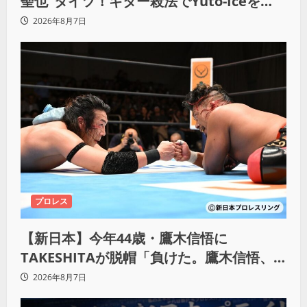
聖也”タイツ！ギター殺法でYuto-Iceを
KO「俺と闘う時は考えろ。感じるな」
2026年8月7日
プロレス
【新日本】今年44歳・鷹木信悟に
TAKESHITAが脱帽「負けた。鷹木信悟、
強いわ！」
2026年8月7日