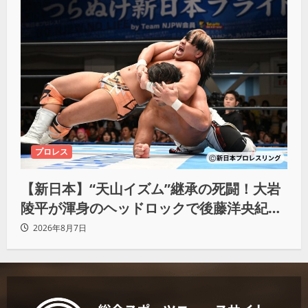
プロレス
【新日本】“天山イズム”継承の死闘！大岩
陵平が渾身のヘッドロックで後藤洋央紀か
らタップ奪取 執念の「リベンジ＆4勝目」
2026年8月7日